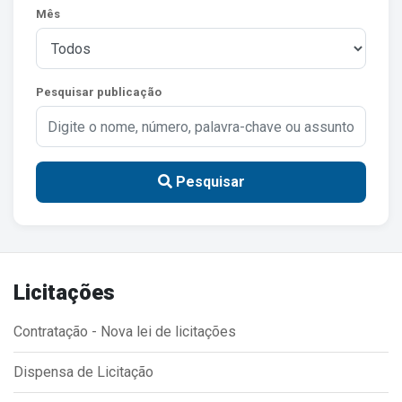
Mês
Estrutura Organizacional
Pesquisar publicação
Secretarias
Administração
Agricultura e Meio Ambiente
Pesquisar
Assistência Social
Educação, Cultura, Desporto e Turismo
Obras
Licitações
Saúde
Contratação - Nova lei de licitações
Dispensa de Licitação
Serviços