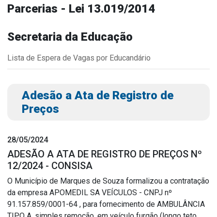
Parcerias - Lei 13.019/2014
Outros
Downloads
Secretaria da Educação
Notícias
Lista de Espera de Vagas por Educandário
Contato
Página Inicial
Adesão a Ata de Registro de
Preços
28/05/2024
ADESÃO A ATA DE REGISTRO DE PREÇOS Nº
12/2024 - CONSISA
O Município de Marques de Souza formalizou a contratação
da empresa APOMEDIL SA VEÍCULOS - CNPJ nº
91.157.859/0001-64 , para fornecimento de AMBULÂNCIA
TIPO A, simples remoção, em veículo furgão (longo teto