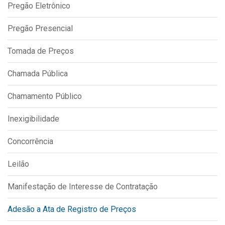
Pregão Eletrônico
IPTU 2026
Nota Fiscal Eletrônica
Pregão Presencial
Ouvidoria
Tomada de Preços
Portal do Cidadão
Chamada Pública
Portal do Servidor
Chamamento Público
Inexigibilidade
Publicações
Concorrência
Diário Oficial (Novo)
Diário Oficial (Até 30/04)
Leilão
Recursos Humanos
Manifestação de Interesse de Contratação
Processo Seletivo
Adesão a Ata de Registro de Preços
Seletivo Simplificado