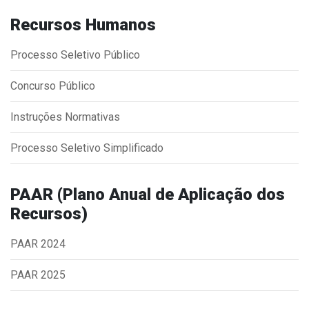
Concursos
Recursos Humanos
Instruções Normativas
Licitações
Processo Seletivo Público
Dispensas e Inexigibilidades
Concurso Público
Chamamentos Públicos
Leis, Decretos e Portarias
Instruções Normativas
Processo Seletivo Simplificado
Transparência
PAAR (Plano Anual de Aplicação dos
Recursos)
Portal da Transparência
Radar da Transparência
PAAR 2024
Cespro
PAAR 2025