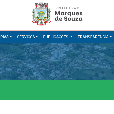
RIAS
SERVIÇOS
PUBLICAÇÕES
TRANSPARÊNCIA
tarias
Serviços
ação
IPTU 2026
a e Meio Ambiente
Nota Fiscal Eletrônica
a Social
Ouvidoria
Cultura, Desporto e Turismo
Portal do Cidadão
Portal do Servidor