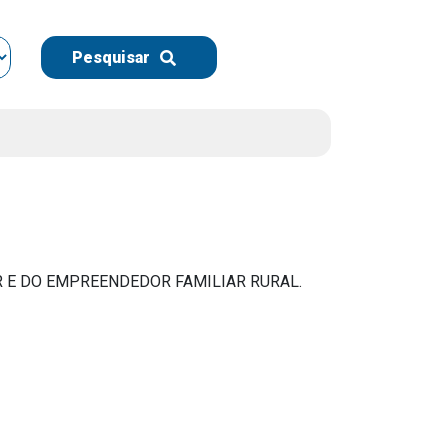
Instruções Normativas
Licitações
Pesquisar
Dispensas e Inexigibilidades
Chamamentos Públicos
Leis, Decretos e Portarias
R E DO EMPREENDEDOR FAMILIAR RURAL.