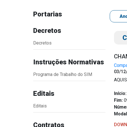
Portarias
Decretos
C
Decretos
CHAM
Instruções Normativas
Compar
Transparência
Outro
03/12
Programa de Trabalho do SIM
Portal da Transparência
Download
AQUIS
Radar da Transparência
Notícias
Editais
Início:
Cespro
Contato
Fim:
0
Página Inic
Editais
Núme
Modal
Contratos
DOWN