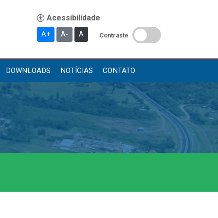
A+
A-
A
Contraste
DOWNLOADS
NOTÍCIAS
CONTATO
Publicações
Diário Oficial (Novo)
Diário Oficial (Até 30/04)
Recursos Humanos
Processo Seletivo
Seletivo Simplificado
Concursos