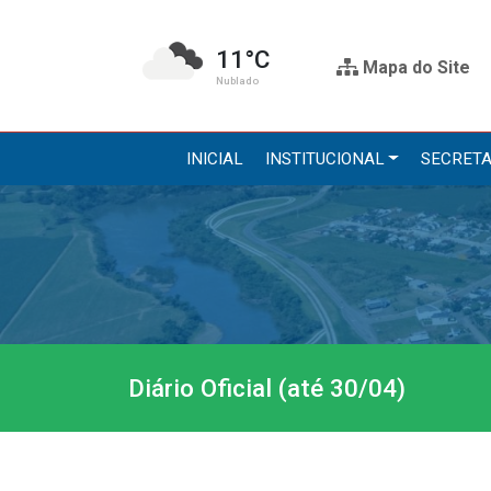
11°C
Mapa do Site
Nublado
INICIAL
INSTITUCIONAL
SECRETA
Institucional
Secre
A Prefeitura
Administr
Gabinete do Prefeito
Agricultur
Gabinete do Vice-prefeito
Assistênci
Diário Oficial (até 30/04)
História do Município
Educação, 
Símbolos Oficiais
Obras
Estrutura Organizacional
Saúde