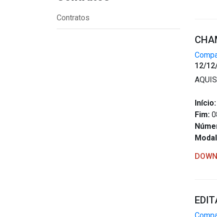
Contratos
CHAM
Compar
12/12
AQUIS
Início:
Fim:
0
Núme
Modal
DOWN
EDIT
Compar