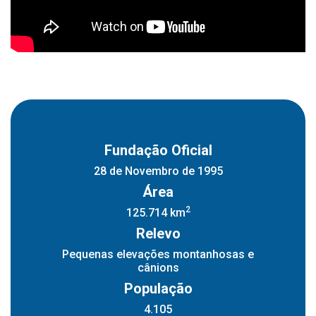
Concursos
Instruções Normativas
Licitações
Dispensas e Inexigibilidades
Chamamentos Públicos
Leis, Decretos e Portarias
Fundação Oficial
28 de Novembro de 1995
Transparência
Área
2
125.714 km
Portal da Transparência
Relevo
Radar da Transparência
Pequenas elevações montanhosas e
Cespro
cânions
População
4.105