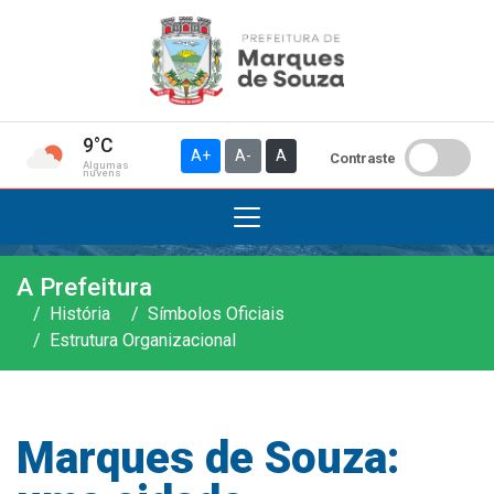
9°C
A+
A-
A
Contraste
Algumas
nuvens
A Prefeitura
Institucional
História
Símbolos Oficiais
Estrutura Organizacional
A Prefeitura
Gabinete do Prefeito
Gabinete do Vice-prefeito
Marques de Souza:
História do Município
Símbolos Oficiais