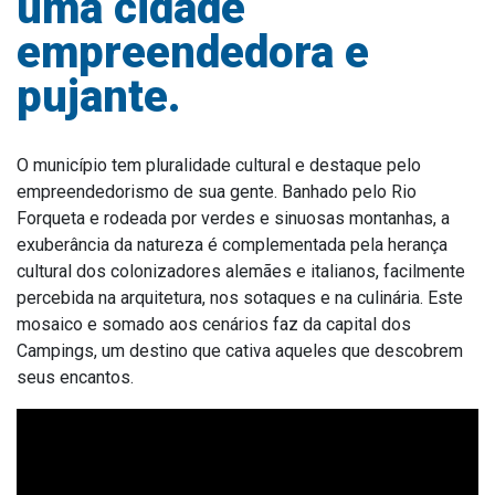
uma cidade
Estrutura Organizacional
empreendedora e
pujante.
Secretarias
O município tem pluralidade cultural e destaque pelo
Administração
empreendedorismo de sua gente. Banhado pelo Rio
Forqueta e rodeada por verdes e sinuosas montanhas, a
Agricultura e Meio Ambiente
exuberância da natureza é complementada pela herança
Assistência Social
cultural dos colonizadores alemães e italianos, facilmente
Educação, Cultura, Desporto e Turismo
percebida na arquitetura, nos sotaques e na culinária. Este
mosaico e somado aos cenários faz da capital dos
Obras
Campings, um destino que cativa aqueles que descobrem
Saúde
seus encantos.
Serviços