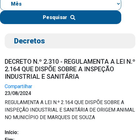
IPTU 2026
Nota Fiscal Eletrônica
Pesquisar
Ouvidoria
Portal do Cidadão
Decretos
Portal do Servidor
DECRETO N.º 2.310 - REGULAMENTA A LEI N.º
2.164 QUE DISPÕE SOBRE A INSPEÇÃO
INDUSTRIAL E SANITÁRIA
Publicações
Compartilhar
Diário Oficial (Novo)
23/08/2024
Diário Oficial (Até 30/04)
REGULAMENTA A LEI N.º 2.164 QUE DISPÕE SOBRE A
INSPEÇÃO INDUSTRIAL E SANITÁRIA DE ORIGEM ANIMAL
Recursos Humanos
NO MUNICÍPIO DE MARQUES DE SOUZA
Processo Seletivo
Seletivo Simplificado
Início:
Fim: