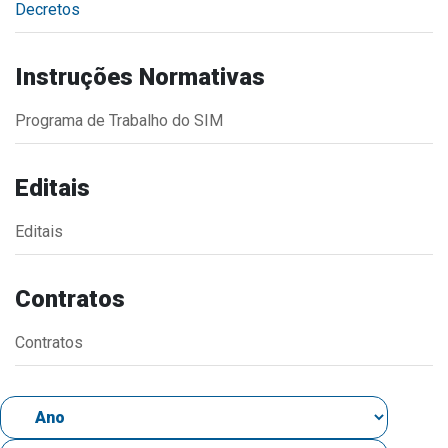
Decretos
Estrutura Organizacional
Instruções Normativas
Programa de Trabalho do SIM
Secretarias
Administração
Editais
Agricultura e Meio Ambiente
Editais
Assistência Social
Educação, Cultura, Desporto e Turismo
Contratos
Obras
Saúde
Contratos
Serviços