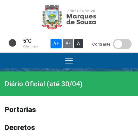
5°C
A+
A-
A
Contraste
Céu limpo
Diário Oficial (até 30/04)
Institucional
A Prefeitura
Gabinete do Prefeito
Portarias
Gabinete do Vice-prefeito
História do Município
Decretos
Símbolos Oficiais