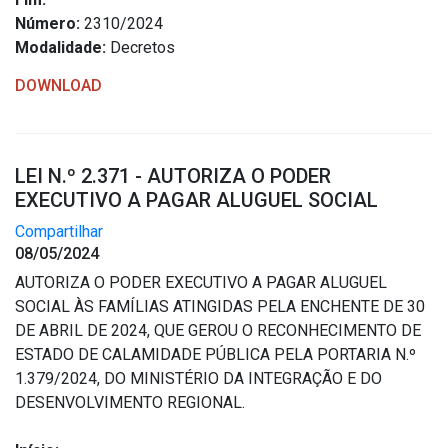
Concursos
Número:
2310/2024
Instruções Normativas
Modalidade:
Decretos
Licitações
DOWNLOAD
Dispensas e Inexigibilidades
Chamamentos Públicos
Leis, Decretos e Portarias
LEI N.º 2.371 - AUTORIZA O PODER
EXECUTIVO A PAGAR ALUGUEL SOCIAL
Compartilhar
08/05/2024
Transparência
AUTORIZA O PODER EXECUTIVO A PAGAR ALUGUEL
SOCIAL ÀS FAMÍLIAS ATINGIDAS PELA ENCHENTE DE 30
Portal da Transparência
DE ABRIL DE 2024, QUE GEROU O RECONHECIMENTO DE
Radar da Transparência
ESTADO DE CALAMIDADE PÚBLICA PELA PORTARIA N.º
Cespro
1.379/2024, DO MINISTÉRIO DA INTEGRAÇÃO E DO
DESENVOLVIMENTO REGIONAL.