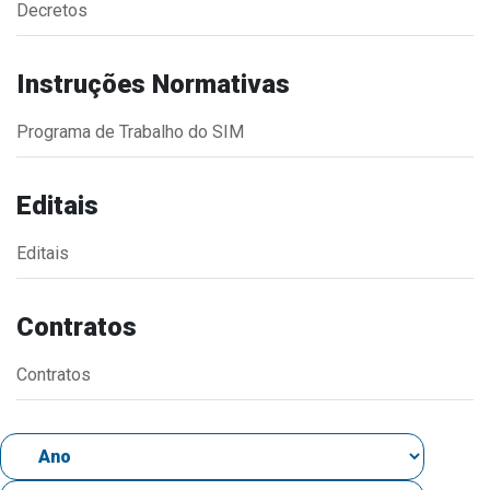
Decretos
Estrutura Organizacional
Instruções Normativas
Programa de Trabalho do SIM
Secretarias
Administração
Editais
Agricultura e Meio Ambiente
Editais
Assistência Social
Educação, Cultura, Desporto e Turismo
Contratos
Obras
Saúde
Contratos
Serviços