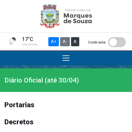
17°C
A+
A-
A
Contraste
Chuva leve
Diário Oficial (até 30/04)
Institucional
A Prefeitura
Gabinete do Prefeito
Portarias
Gabinete do Vice-prefeito
História do Município
Decretos
Símbolos Oficiais