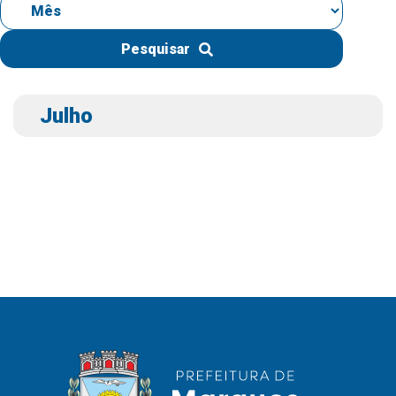
IPTU 2026
Nota Fiscal Eletrônica
Pesquisar
Ouvidoria
Portal do Cidadão
Julho
Portal do Servidor
Publicações
Diário Oficial (Novo)
Diário Oficial (Até 30/04)
Recursos Humanos
Processo Seletivo
Seletivo Simplificado