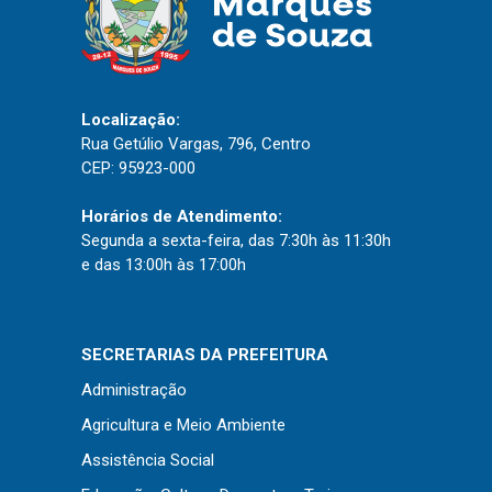
Concursos
Instruções Normativas
Licitações
Dispensas e Inexigibilidades
Localização:
Chamamentos Públicos
Rua Getúlio Vargas, 796, Centro
CEP: 95923-000
Leis, Decretos e Portarias
Horários de Atendimento:
Segunda a sexta-feira, das 7:30h às 11:30h
e das 13:00h às 17:00h
Transparência
Portal da Transparência
SECRETARIAS DA PREFEITURA
Radar da Transparência
Administração
Cespro
Agricultura e Meio Ambiente
Assistência Social