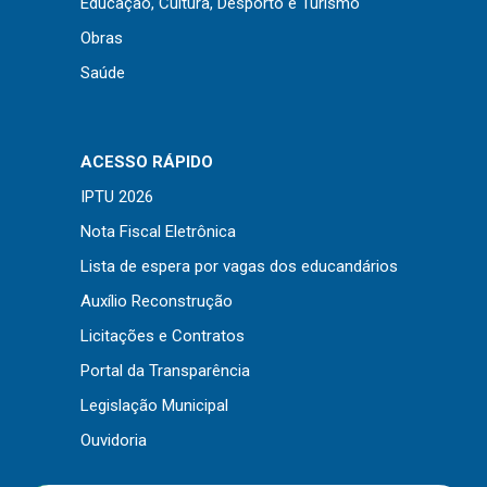
Educação, Cultura, Desporto e Turismo
Outros
Obras
Downloads
Saúde
Notícias
Contato
ACESSO RÁPIDO
Página Inicial
IPTU 2026
Nota Fiscal Eletrônica
Lista de espera por vagas dos educandários
Auxílio Reconstrução
Licitações e Contratos
Portal da Transparência
Legislação Municipal
Ouvidoria