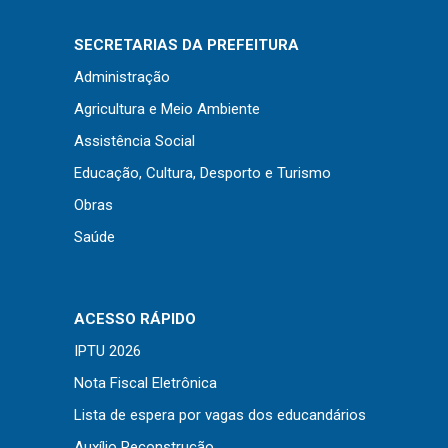
Concursos
Instruções Normativas
SECRETARIAS DA PREFEITURA
Licitações
Administração
Dispensas e Inexigibilidades
Agricultura e Meio Ambiente
Chamamentos Públicos
Assistência Social
Leis, Decretos e Portarias
Educação, Cultura, Desporto e Turismo
Obras
Saúde
Transparência
Portal da Transparência
ACESSO RÁPIDO
Radar da Transparência
IPTU 2026
Cespro
Nota Fiscal Eletrônica
Lista de espera por vagas dos educandários
Auxílio Reconstrução