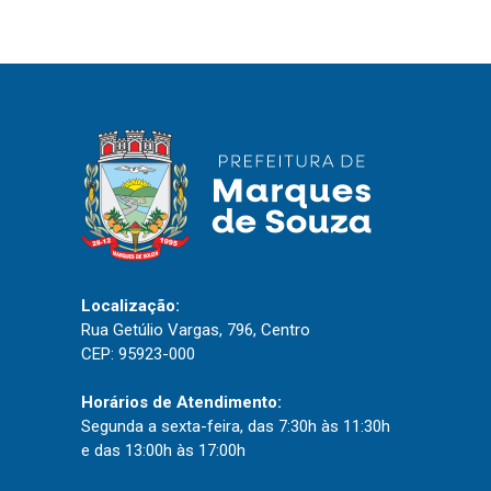
IPTU 2026
Nota Fiscal Eletrônica
Ouvidoria
Portal do Cidadão
Portal do Servidor
Publicações
Localização:
Diário Oficial (Novo)
Rua Getúlio Vargas, 796, Centro
CEP: 95923-000
Diário Oficial (Até 30/04)
Recursos Humanos
Horários de Atendimento:
Processo Seletivo
Segunda a sexta-feira, das 7:30h às 11:30h
e das 13:00h às 17:00h
Seletivo Simplificado