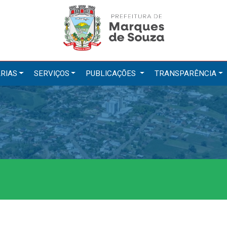
RIAS
SERVIÇOS
PUBLICAÇÕES
TRANSPARÊNCIA
tarias
Serviços
ação
IPTU 2026
a e Meio Ambiente
Nota Fiscal Eletrônica
a Social
Ouvidoria
Cultura, Desporto e Turismo
Portal do Cidadão
Portal do Servidor