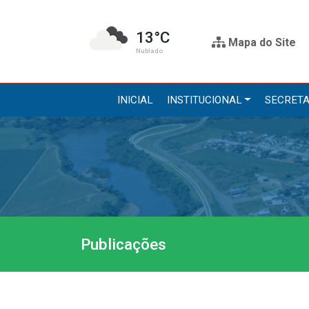
13°C
Mapa do Site
Nublado
INICIAL
INSTITUCIONAL
SECRETA
Institucional
Secre
A Prefeitura
Administr
Gabinete do Prefeito
Agricultur
Gabinete do Vice-prefeito
Assistênci
Publicações
História do Município
Educação, 
Símbolos Oficiais
Obras
Estrutura Organizacional
Saúde