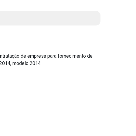
Instruções Normativas
Licitações
Dispensas e Inexigibilidades
Chamamentos Públicos
Leis, Decretos e Portarias
ontratação de empresa para fornecimento de
 2014, modelo 2014.