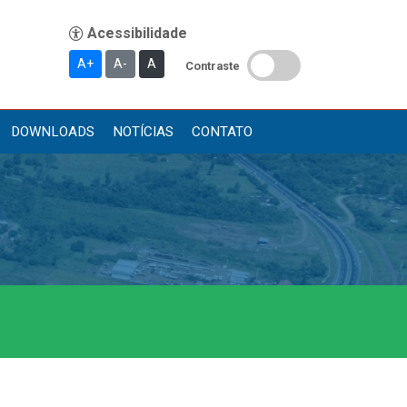
A+
A-
A
Contraste
DOWNLOADS
NOTÍCIAS
CONTATO
Publicações
Diário Oficial (Novo)
Diário Oficial (Até 30/04)
Recursos Humanos
Processo Seletivo
Seletivo Simplificado
Concursos