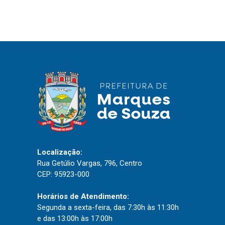
IPTU 2026
Nota Fiscal Eletrônica
Ouvidoria
Portal do Cidadão
Portal do Servidor
Publicações
Diário Oficial (Novo)
Localização:
Diário Oficial (Até 30/04)
Rua Getúlio Vargas, 796, Centro
CEP: 95923-000
Recursos Humanos
Processo Seletivo
Horários de Atendimento:
Segunda a sexta-feira, das 7:30h às 11:30h
Seletivo Simplificado
e das 13:00h às 17:00h