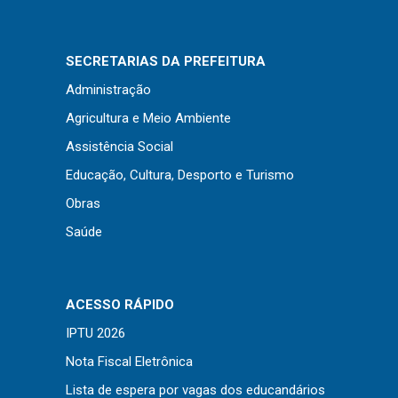
Concursos
Instruções Normativas
Licitações
SECRETARIAS DA PREFEITURA
Dispensas e Inexigibilidades
Administração
Chamamentos Públicos
Agricultura e Meio Ambiente
Leis, Decretos e Portarias
Assistência Social
Educação, Cultura, Desporto e Turismo
Obras
Saúde
Transparência
Portal da Transparência
Radar da Transparência
ACESSO RÁPIDO
Cespro
IPTU 2026
Nota Fiscal Eletrônica
Lista de espera por vagas dos educandários