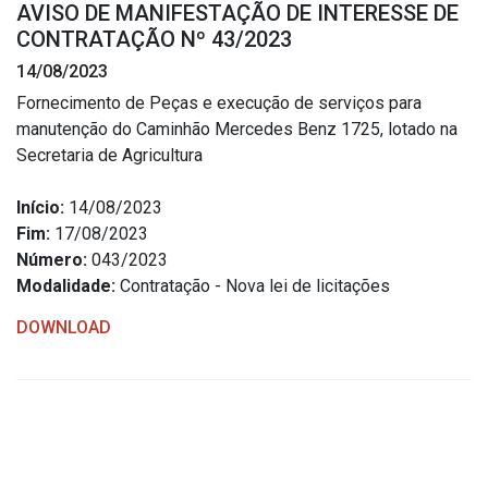
AVISO DE MANIFESTAÇÃO DE INTERESSE DE
Estrutura Organizacional
CONTRATAÇÃO Nº 43/2023
14/08/2023
Fornecimento de Peças e execução de serviços para
manutenção do Caminhão Mercedes Benz 1725, lotado na
Secretarias
Secretaria de Agricultura
Administração
Início:
14/08/2023
Agricultura e Meio Ambiente
Fim:
17/08/2023
Assistência Social
Número:
043/2023
Modalidade:
Contratação - Nova lei de licitações
Educação, Cultura, Desporto e Turismo
Obras
DOWNLOAD
Saúde
Serviços