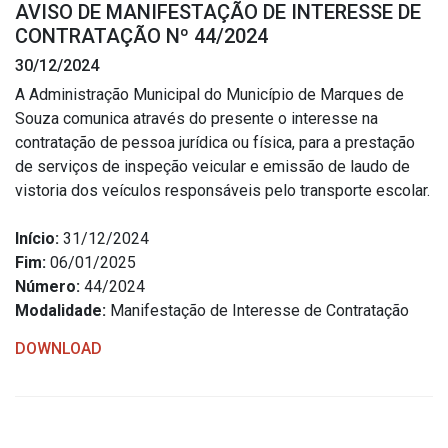
AVISO DE MANIFESTAÇÃO DE INTERESSE DE
Estrutura Organizacional
CONTRATAÇÃO Nº 44/2024
30/12/2024
A Administração Municipal do Município de Marques de
Souza comunica através do presente o interesse na
Secretarias
contratação de pessoa jurídica ou física, para a prestação
de serviços de inspeção veicular e emissão de laudo de
Administração
vistoria dos veículos responsáveis pelo transporte escolar.
Agricultura e Meio Ambiente
Assistência Social
Início:
31/12/2024
Fim:
06/01/2025
Educação, Cultura, Desporto e Turismo
Número:
44/2024
Obras
Modalidade:
Manifestação de Interesse de Contratação
Saúde
DOWNLOAD
Serviços