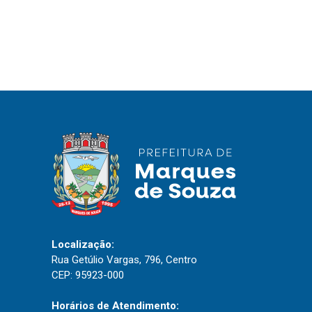
IPTU 2026
Nota Fiscal Eletrônica
Ouvidoria
Portal do Cidadão
Portal do Servidor
Publicações
Diário Oficial (Novo)
Diário Oficial (Até 30/04)
Localização:
Recursos Humanos
Rua Getúlio Vargas, 796, Centro
Processo Seletivo
CEP: 95923-000
Seletivo Simplificado
Horários de Atendimento: