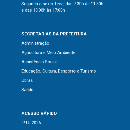
Concursos
Segunda a sexta-feira, das 7:30h às 11:30h
Instruções Normativas
e das 13:00h às 17:00h
Licitações
Dispensas e Inexigibilidades
SECRETARIAS DA PREFEITURA
Chamamentos Públicos
Administração
Leis, Decretos e Portarias
Agricultura e Meio Ambiente
Assistência Social
Educação, Cultura, Desporto e Turismo
Transparência
Obras
Portal da Transparência
Saúde
Radar da Transparência
Cespro
ACESSO RÁPIDO
IPTU 2026