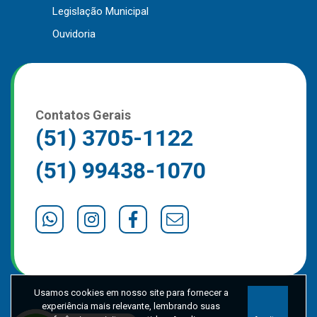
Legislação Municipal
Outros
Ouvidoria
Downloads
Notícias
Contato
Página Inicial
Contatos Gerais
(51) 3705-1122
(51) 99438-1070
Usamos cookies em nosso site para fornecer a
experiência mais relevante, lembrando suas