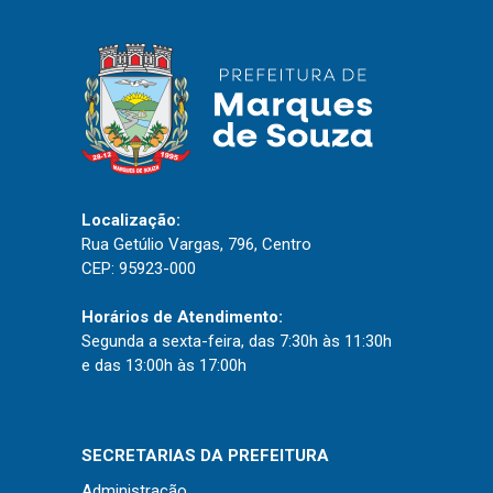
IPTU 2026
Nota Fiscal Eletrônica
Ouvidoria
Portal do Cidadão
Portal do Servidor
Localização:
Rua Getúlio Vargas, 796, Centro
CEP: 95923-000
Publicações
Horários de Atendimento:
Diário Oficial (Novo)
Segunda a sexta-feira, das 7:30h às 11:30h
Diário Oficial (Até 30/04)
e das 13:00h às 17:00h
Recursos Humanos
Processo Seletivo
SECRETARIAS DA PREFEITURA
Seletivo Simplificado
Administração