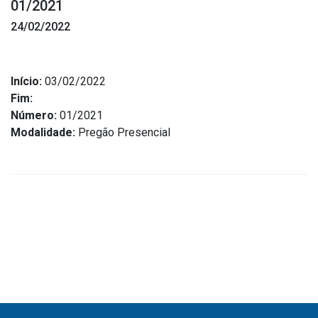
01/2021
Estrutura Organizacional
24/02/2022
Início:
03/02/2022
Secretarias
Fim:
Número:
01/2021
Administração
Modalidade:
Pregão Presencial
Agricultura e Meio Ambiente
Assistência Social
Educação, Cultura, Desporto e Turismo
Obras
Saúde
Serviços