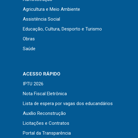
Concursos
Agricultura e Meio Ambiente
Instruções Normativas
Assistência Social
Licitações
Educação, Cultura, Desporto e Turismo
Dispensas e Inexigibilidades
Obras
Chamamentos Públicos
Saúde
Leis, Decretos e Portarias
ACESSO RÁPIDO
Transparência
IPTU 2026
Nota Fiscal Eletrônica
Portal da Transparência
Lista de espera por vagas dos educandários
Radar da Transparência
Auxílio Reconstrução
Cespro
Licitações e Contratos
Portal da Transparência