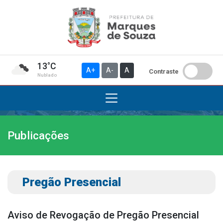
13°C
A+
A-
A
Contraste
Nublado
Publicações
Institucional
A Prefeitura
Gabinete do Prefeito
Pregão Presencial
Gabinete do Vice-prefeito
História do Município
Aviso de Revogação de Pregão Presencial
Símbolos Oficiais