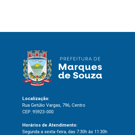
IPTU 2026
Nota Fiscal Eletrônica
Ouvidoria
Portal do Cidadão
Portal do Servidor
Publicações
Diário Oficial (Novo)
Diário Oficial (Até 30/04)
Localização:
Rua Getúlio Vargas, 796, Centro
Recursos Humanos
CEP: 95923-000
Processo Seletivo
Horários de Atendimento:
Seletivo Simplificado
Segunda a sexta-feira, das 7:30h às 11:30h