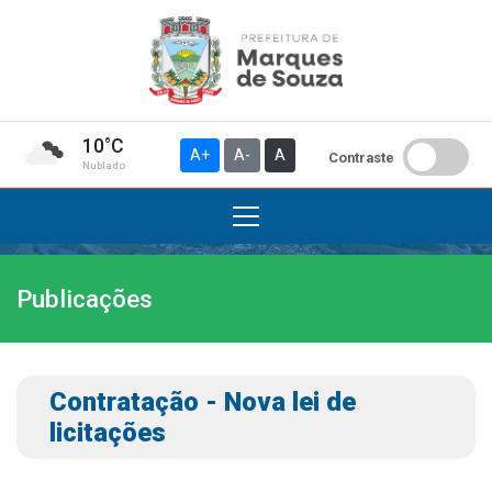
10°C
A+
A-
A
Contraste
Nublado
Publicações
Institucional
A Prefeitura
Gabinete do Prefeito
Contratação - Nova lei de
Gabinete do Vice-prefeito
licitações
História do Município
Símbolos Oficiais