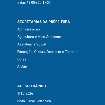
Concursos
e das 13:00h às 17:00h
Instruções Normativas
Licitações
SECRETARIAS DA PREFEITURA
Dispensas e Inexigibilidades
Administração
Chamamentos Públicos
Agricultura e Meio Ambiente
Leis, Decretos e Portarias
Assistência Social
Educação, Cultura, Desporto e Turismo
Obras
Transparência
Saúde
Portal da Transparência
Radar da Transparência
ACESSO RÁPIDO
Cespro
IPTU 2026
Nota Fiscal Eletrônica