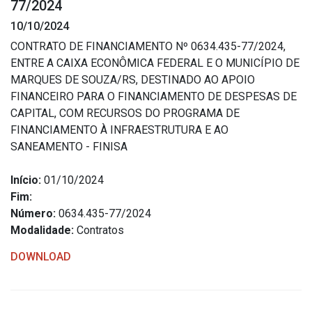
77/2024
Estrutura Organizacional
10/10/2024
CONTRATO DE FINANCIAMENTO Nº 0634.435-77/2024,
ENTRE A CAIXA ECONÔMICA FEDERAL E O MUNICÍPIO DE
MARQUES DE SOUZA/RS, DESTINADO AO APOIO
Secretarias
FINANCEIRO PARA O FINANCIAMENTO DE DESPESAS DE
CAPITAL, COM RECURSOS DO PROGRAMA DE
Administração
FINANCIAMENTO À INFRAESTRUTURA E AO
Agricultura e Meio Ambiente
SANEAMENTO - FINISA
Assistência Social
Início:
01/10/2024
Educação, Cultura, Desporto e Turismo
Fim:
Obras
Número:
0634.435-77/2024
Saúde
Modalidade:
Contratos
DOWNLOAD
Serviços