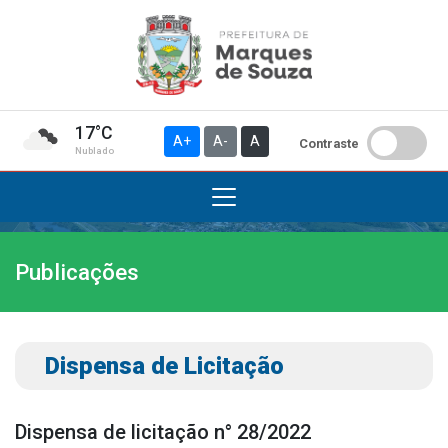
17°C
A+
A-
A
Contraste
Nublado
Publicações
Institucional
A Prefeitura
Gabinete do Prefeito
Dispensa de Licitação
Gabinete do Vice-prefeito
História do Município
Dispensa de licitação n° 28/2022
Símbolos Oficiais