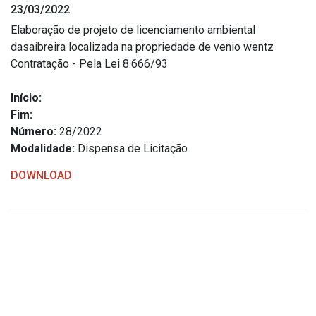
23/03/2022
Estrutura Organizacional
Elaboração de projeto de licenciamento ambiental
dasaibreira localizada na propriedade de venio wentz
Contratação - Pela Lei 8.666/93
Secretarias
Início:
Fim:
Administração
Número:
28/2022
Agricultura e Meio Ambiente
Modalidade:
Dispensa de Licitação
Assistência Social
DOWNLOAD
Educação, Cultura, Desporto e Turismo
Obras
Saúde
Serviços