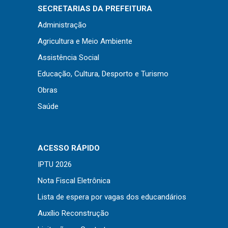
Concursos
SECRETARIAS DA PREFEITURA
Instruções Normativas
Administração
Licitações
Agricultura e Meio Ambiente
Dispensas e Inexigibilidades
Assistência Social
Chamamentos Públicos
Educação, Cultura, Desporto e Turismo
Leis, Decretos e Portarias
Obras
Saúde
Transparência
ACESSO RÁPIDO
Portal da Transparência
IPTU 2026
Radar da Transparência
Nota Fiscal Eletrônica
Cespro
Lista de espera por vagas dos educandários
Auxílio Reconstrução