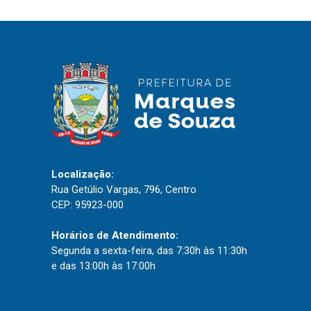
IPTU 2026
Nota Fiscal Eletrônica
Ouvidoria
Portal do Cidadão
Portal do Servidor
Localização:
Publicações
Rua Getúlio Vargas, 796, Centro
Diário Oficial (Novo)
CEP: 95923-000
Diário Oficial (Até 30/04)
Horários de Atendimento:
Recursos Humanos
Segunda a sexta-feira, das 7:30h às 11:30h
e das 13:00h às 17:00h
Processo Seletivo
Seletivo Simplificado