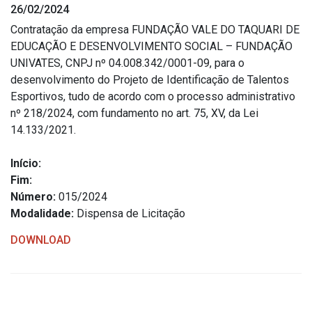
26/02/2024
Estrutura Organizacional
Contratação da empresa FUNDAÇÃO VALE DO TAQUARI DE
EDUCAÇÃO E DESENVOLVIMENTO SOCIAL – FUNDAÇÃO
UNIVATES, CNPJ nº 04.008.342/0001-09, para o
desenvolvimento do Projeto de Identificação de Talentos
Secretarias
Esportivos, tudo de acordo com o processo administrativo
nº 218/2024, com fundamento no art. 75, XV, da Lei
Administração
14.133/2021.
Agricultura e Meio Ambiente
Assistência Social
Início:
Fim:
Educação, Cultura, Desporto e Turismo
Número:
015/2024
Obras
Modalidade:
Dispensa de Licitação
Saúde
DOWNLOAD
Serviços