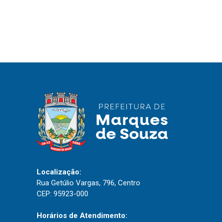
IPTU 2026
Nota Fiscal Eletrônica
Ouvidoria
Portal do Cidadão
Portal do Servidor
Publicações
Diário Oficial (Novo)
Diário Oficial (Até 30/04)
Localização:
Recursos Humanos
Rua Getúlio Vargas, 796, Centro
Processo Seletivo
CEP: 95923-000
Seletivo Simplificado
Horários de Atendimento: