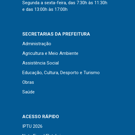
Concursos
Segunda a sexta-feira, das 7:30h às 11:30h
e das 13:00h às 17:00h
Instruções Normativas
Licitações
Dispensas e Inexigibilidades
SECRETARIAS DA PREFEITURA
Chamamentos Públicos
Administração
Leis, Decretos e Portarias
Agricultura e Meio Ambiente
Assistência Social
Educação, Cultura, Desporto e Turismo
Transparência
Obras
Saúde
Portal da Transparência
Radar da Transparência
Cespro
ACESSO RÁPIDO
IPTU 2026