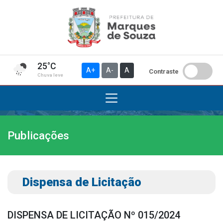
25°C
A+
A-
A
Contraste
Chuva leve
Publicações
Institucional
A Prefeitura
Gabinete do Prefeito
Dispensa de Licitação
Gabinete do Vice-prefeito
História do Município
DISPENSA DE LICITAÇÃO Nº 015/2024
Símbolos Oficiais