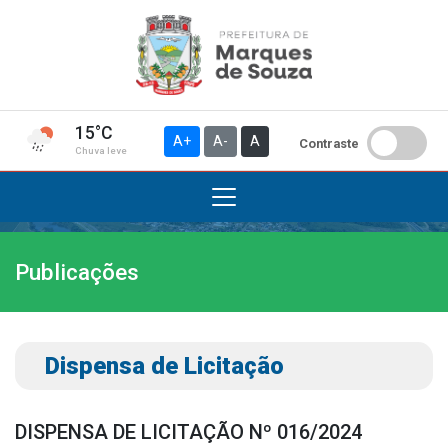
15°C
A+
A-
A
Contraste
Chuva leve
Publicações
Institucional
A Prefeitura
Gabinete do Prefeito
Dispensa de Licitação
Gabinete do Vice-prefeito
História do Município
DISPENSA DE LICITAÇÃO Nº 016/2024
Símbolos Oficiais