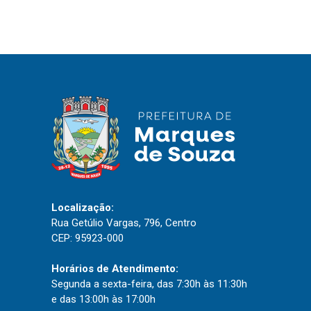
IPTU 2026
Nota Fiscal Eletrônica
Ouvidoria
Portal do Cidadão
Portal do Servidor
Publicações
Diário Oficial (Novo)
Localização:
Rua Getúlio Vargas, 796, Centro
Diário Oficial (Até 30/04)
CEP: 95923-000
Recursos Humanos
Processo Seletivo
Horários de Atendimento:
Segunda a sexta-feira, das 7:30h às 11:30h
Seletivo Simplificado
e das 13:00h às 17:00h