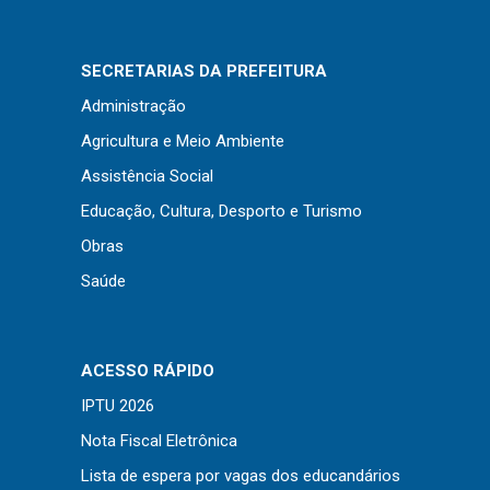
Concursos
Instruções Normativas
SECRETARIAS DA PREFEITURA
Licitações
Administração
Dispensas e Inexigibilidades
Agricultura e Meio Ambiente
Chamamentos Públicos
Assistência Social
Leis, Decretos e Portarias
Educação, Cultura, Desporto e Turismo
Obras
Saúde
Transparência
Portal da Transparência
Radar da Transparência
ACESSO RÁPIDO
Cespro
IPTU 2026
Nota Fiscal Eletrônica
Lista de espera por vagas dos educandários