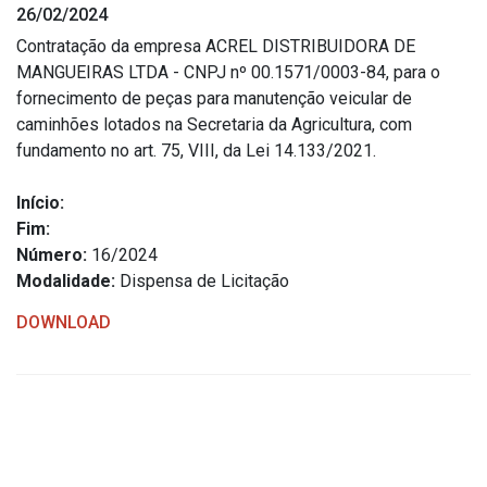
26/02/2024
Estrutura Organizacional
Contratação da empresa ACREL DISTRIBUIDORA DE
MANGUEIRAS LTDA - CNPJ nº 00.1571/0003-84, para o
fornecimento de peças para manutenção veicular de
caminhões lotados na Secretaria da Agricultura, com
Secretarias
fundamento no art. 75, VIII, da Lei 14.133/2021.
Administração
Início:
Agricultura e Meio Ambiente
Fim:
Assistência Social
Número:
16/2024
Modalidade:
Dispensa de Licitação
Educação, Cultura, Desporto e Turismo
Obras
DOWNLOAD
Saúde
Serviços