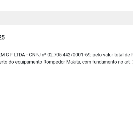
25
 F LTDA - CNPJ nº 02.705.442/0001-69, pelo valor total de R$
serto do equipamento Rompedor Makita, com fundamento no art. 75
s
s
ial