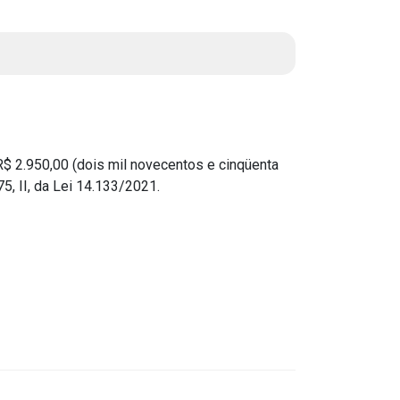
Instruções Normativas
Licitações
Dispensas e Inexigibilidades
Chamamentos Públicos
Leis, Decretos e Portarias
 2.950,00 (dois mil novecentos e cinqüenta
, II, da Lei 14.133/2021.