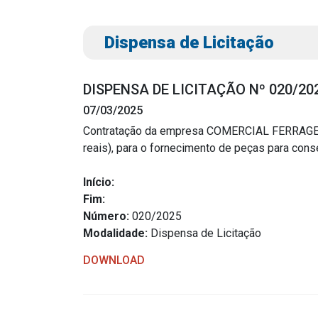
Dispensa de Licitação
DISPENSA DE LICITAÇÃO Nº 020/20
07/03/2025
Contratação da empresa COMERCIAL FERRAGEM G
reais), para o fornecimento de peças para con
Transparência
Outro
Início:
Portal da Transparência
Download
Fim:
Radar da Transparência
Número:
020/2025
Notícias
Modalidade:
Dispensa de Licitação
Cespro
Contato
DOWNLOAD
Página Inic