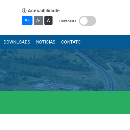
A+
A-
A
Contraste
DOWNLOADS
NOTÍCIAS
CONTATO
Publicações
Diário Oficial (Novo)
Diário Oficial (Até 30/04)
Recursos Humanos
Processo Seletivo
Seletivo Simplificado
Concursos