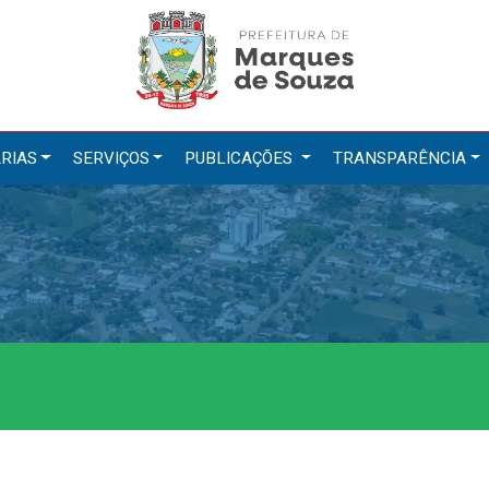
RIAS
SERVIÇOS
PUBLICAÇÕES
TRANSPARÊNCIA
tarias
Serviços
ação
IPTU 2026
a e Meio Ambiente
Nota Fiscal Eletrônica
a Social
Ouvidoria
Cultura, Desporto e Turismo
Portal do Cidadão
Portal do Servidor