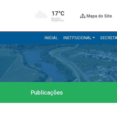
17°C
Mapa do Site
Nuvens
dispersas
INICIAL
INSTITUCIONAL
SECRETA
Institucional
Secre
A Prefeitura
Administr
Gabinete do Prefeito
Agricultur
Gabinete do Vice-prefeito
Assistênci
Publicações
História do Município
Educação, 
Símbolos Oficiais
Obras
Estrutura Organizacional
Saúde