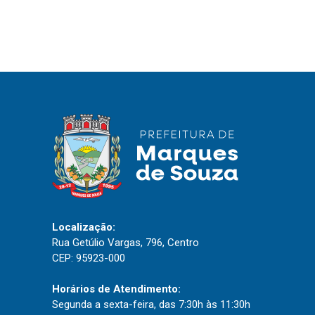
IPTU 2026
Nota Fiscal Eletrônica
Ouvidoria
Portal do Cidadão
Portal do Servidor
Publicações
Diário Oficial (Novo)
Localização:
Diário Oficial (Até 30/04)
Rua Getúlio Vargas, 796, Centro
Recursos Humanos
CEP: 95923-000
Processo Seletivo
Horários de Atendimento:
Seletivo Simplificado
Segunda a sexta-feira, das 7:30h às 11:30h