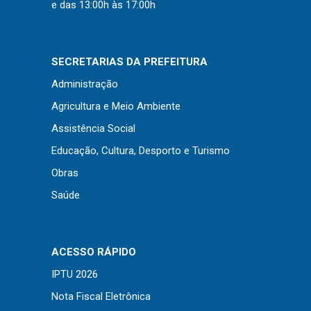
Concursos
e das 13:00h às 17:00h
Instruções Normativas
Licitações
SECRETARIAS DA PREFEITURA
Dispensas e Inexigibilidades
Administração
Chamamentos Públicos
Agricultura e Meio Ambiente
Leis, Decretos e Portarias
Assistência Social
Educação, Cultura, Desporto e Turismo
Obras
Transparência
Saúde
Portal da Transparência
Radar da Transparência
ACESSO RÁPIDO
Cespro
IPTU 2026
Nota Fiscal Eletrônica