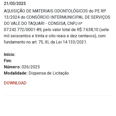
21/03/2025
Estrutura Organizacional
AQUISIÇÃO DE MATERIAIS ODONTOLÓGICOS do PE RP
13/2024 do CONSÓRCIO INTERMUNICIPAL DE SERVIÇOS
DO VALE DO TAQUARI - CONSISA, CNPJ nº
07.242.772/0001-89, pelo valor total de R$ 7.638,10 (sete
Secretarias
mil seiscentos e trinta e oito reais e dez centavos), com
fundamento no art. 75, XI, da Lei 14.133/2021.
Administração
Agricultura e Meio Ambiente
Início:
Assistência Social
Fim:
Número:
026/2025
Educação, Cultura, Desporto e Turismo
Modalidade:
Dispensa de Licitação
Obras
DOWNLOAD
Saúde
Serviços