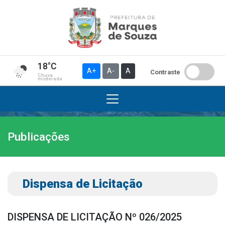
18°C
A+
A-
A
Contraste
Chuva
moderada
Publicações
Institucional
A Prefeitura
Gabinete do Prefeito
Dispensa de Licitação
Gabinete do Vice-prefeito
História do Município
DISPENSA DE LICITAÇÃO Nº 026/2025
Símbolos Oficiais