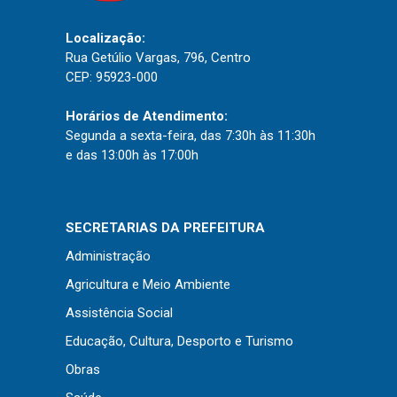
Concursos
Instruções Normativas
Localização:
Rua Getúlio Vargas, 796, Centro
Licitações
CEP: 95923-000
Dispensas e Inexigibilidades
Chamamentos Públicos
Horários de Atendimento:
Segunda a sexta-feira, das 7:30h às 11:30h
Leis, Decretos e Portarias
e das 13:00h às 17:00h
SECRETARIAS DA PREFEITURA
Transparência
Administração
Portal da Transparência
Agricultura e Meio Ambiente
Radar da Transparência
Assistência Social
Cespro
Educação, Cultura, Desporto e Turismo
Obras