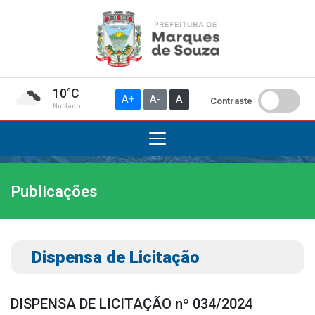
10°C
A+
A-
A
Contraste
Nublado
Publicações
Institucional
A Prefeitura
Gabinete do Prefeito
Dispensa de Licitação
Gabinete do Vice-prefeito
História do Município
DISPENSA DE LICITAÇÃO nº 034/2024
Símbolos Oficiais