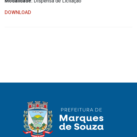
Modalidade:
Dispensa de Licitação
IPTU 2026
DOWNLOAD
Nota Fiscal Eletrônica
Ouvidoria
Portal do Cidadão
Portal do Servidor
Publicações
Diário Oficial (Novo)
Diário Oficial (Até 30/04)
Recursos Humanos
Processo Seletivo
Seletivo Simplificado