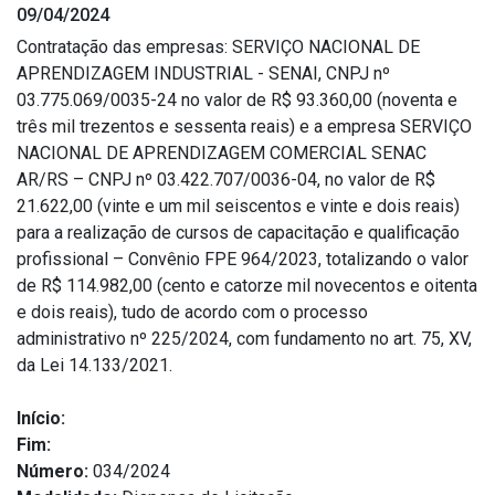
09/04/2024
Estrutura Organizacional
Contratação das empresas: SERVIÇO NACIONAL DE
APRENDIZAGEM INDUSTRIAL - SENAI, CNPJ nº
03.775.069/0035-24 no valor de R$ 93.360,00 (noventa e
três mil trezentos e sessenta reais) e a empresa SERVIÇO
Secretarias
NACIONAL DE APRENDIZAGEM COMERCIAL SENAC
AR/RS – CNPJ nº 03.422.707/0036-04, no valor de R$
Administração
21.622,00 (vinte e um mil seiscentos e vinte e dois reais)
Agricultura e Meio Ambiente
para a realização de cursos de capacitação e qualificação
Assistência Social
profissional – Convênio FPE 964/2023, totalizando o valor
de R$ 114.982,00 (cento e catorze mil novecentos e oitenta
Educação, Cultura, Desporto e Turismo
e dois reais), tudo de acordo com o processo
Obras
administrativo nº 225/2024, com fundamento no art. 75, XV,
Saúde
da Lei 14.133/2021.
Início:
Fim:
Número:
034/2024
Serviços