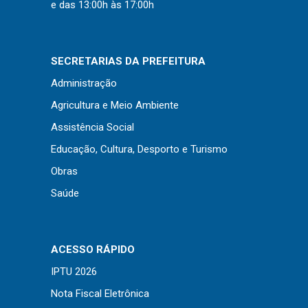
Concursos
e das 13:00h às 17:00h
Instruções Normativas
Licitações
SECRETARIAS DA PREFEITURA
Dispensas e Inexigibilidades
Administração
Chamamentos Públicos
Agricultura e Meio Ambiente
Leis, Decretos e Portarias
Assistência Social
Educação, Cultura, Desporto e Turismo
Obras
Transparência
Saúde
Portal da Transparência
Radar da Transparência
ACESSO RÁPIDO
Cespro
IPTU 2026
Nota Fiscal Eletrônica