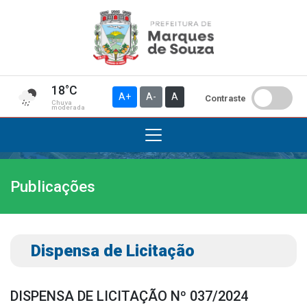
18°C
A+
A-
A
Contraste
Chuva
moderada
Publicações
Institucional
A Prefeitura
Gabinete do Prefeito
Dispensa de Licitação
Gabinete do Vice-prefeito
História do Município
DISPENSA DE LICITAÇÃO Nº 037/2024
Símbolos Oficiais