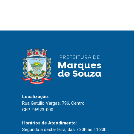
IPTU 2026
Nota Fiscal Eletrônica
Ouvidoria
Portal do Cidadão
Portal do Servidor
Publicações
Diário Oficial (Novo)
Localização:
Diário Oficial (Até 30/04)
Rua Getúlio Vargas, 796, Centro
Recursos Humanos
CEP: 95923-000
Processo Seletivo
Horários de Atendimento:
Seletivo Simplificado
Segunda a sexta-feira, das 7:30h às 11:30h