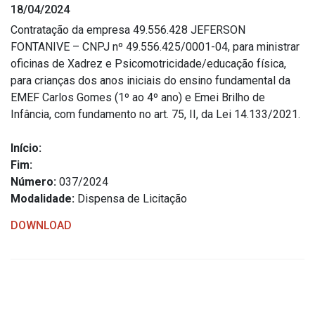
18/04/2024
Estrutura Organizacional
Contratação da empresa 49.556.428 JEFERSON
FONTANIVE – CNPJ nº 49.556.425/0001-04, para ministrar
oficinas de Xadrez e Psicomotricidade/educação física,
para crianças dos anos iniciais do ensino fundamental da
Secretarias
EMEF Carlos Gomes (1º ao 4º ano) e Emei Brilho de
Infância, com fundamento no art. 75, II, da Lei 14.133/2021.
Administração
Agricultura e Meio Ambiente
Início:
Assistência Social
Fim:
Número:
037/2024
Educação, Cultura, Desporto e Turismo
Modalidade:
Dispensa de Licitação
Obras
DOWNLOAD
Saúde
Serviços