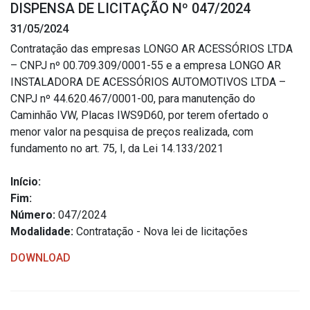
DISPENSA DE LICITAÇÃO Nº 047/2024
Estrutura Organizacional
31/05/2024
Contratação das empresas LONGO AR ACESSÓRIOS LTDA
– CNPJ nº 00.709.309/0001-55 e a empresa LONGO AR
INSTALADORA DE ACESSÓRIOS AUTOMOTIVOS LTDA –
Secretarias
CNPJ nº 44.620.467/0001-00, para manutenção do
Caminhão VW, Placas IWS9D60, por terem ofertado o
Administração
menor valor na pesquisa de preços realizada, com
Agricultura e Meio Ambiente
fundamento no art. 75, I, da Lei 14.133/2021
Assistência Social
Início:
Educação, Cultura, Desporto e Turismo
Fim:
Obras
Número:
047/2024
Saúde
Modalidade:
Contratação - Nova lei de licitações
DOWNLOAD
Serviços