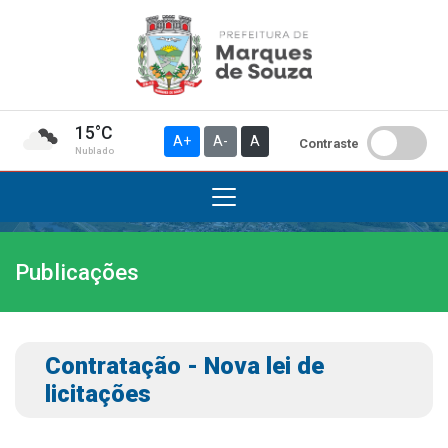
15°C
A+
A-
A
Contraste
Nublado
Publicações
Institucional
A Prefeitura
Gabinete do Prefeito
Contratação - Nova lei de
Gabinete do Vice-prefeito
licitações
História do Município
Símbolos Oficiais