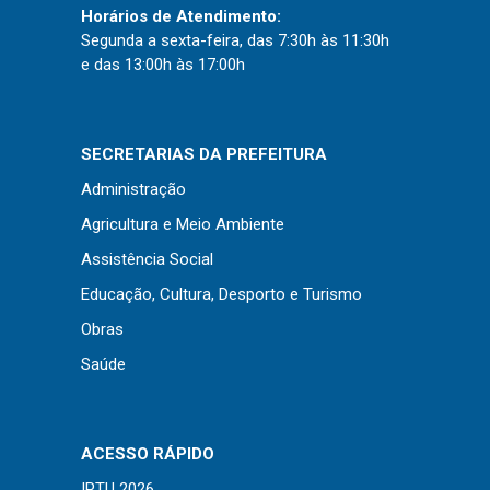
Concursos
Horários de Atendimento:
Instruções Normativas
Segunda a sexta-feira, das 7:30h às 11:30h
e das 13:00h às 17:00h
Licitações
Dispensas e Inexigibilidades
Chamamentos Públicos
SECRETARIAS DA PREFEITURA
Leis, Decretos e Portarias
Administração
Agricultura e Meio Ambiente
Assistência Social
Transparência
Educação, Cultura, Desporto e Turismo
Obras
Portal da Transparência
Saúde
Radar da Transparência
Cespro
ACESSO RÁPIDO
IPTU 2026