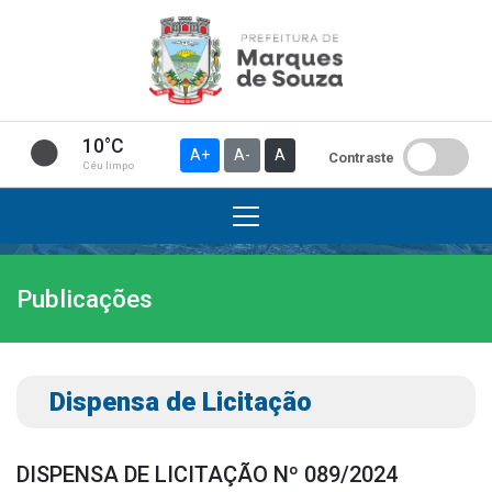
10°C
A+
A-
A
Contraste
Céu limpo
Publicações
Institucional
A Prefeitura
Gabinete do Prefeito
Dispensa de Licitação
Gabinete do Vice-prefeito
História do Município
DISPENSA DE LICITAÇÃO Nº 089/2024
Símbolos Oficiais