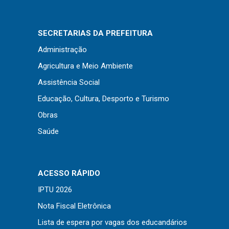
Concursos
Instruções Normativas
SECRETARIAS DA PREFEITURA
Licitações
Administração
Dispensas e Inexigibilidades
Agricultura e Meio Ambiente
Chamamentos Públicos
Assistência Social
Leis, Decretos e Portarias
Educação, Cultura, Desporto e Turismo
Obras
Saúde
Transparência
Portal da Transparência
Radar da Transparência
ACESSO RÁPIDO
Cespro
IPTU 2026
Nota Fiscal Eletrônica
Lista de espera por vagas dos educandários