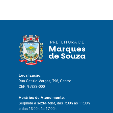
IPTU 2026
Nota Fiscal Eletrônica
Ouvidoria
Portal do Cidadão
Portal do Servidor
Publicações
Diário Oficial (Novo)
Localização:
Rua Getúlio Vargas, 796, Centro
Diário Oficial (Até 30/04)
CEP: 95923-000
Recursos Humanos
Processo Seletivo
Horários de Atendimento:
Segunda a sexta-feira, das 7:30h às 11:30h
Seletivo Simplificado
e das 13:00h às 17:00h