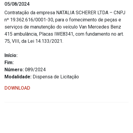
05/08/2024
Estrutura Organizacional
Contratação da empresa NATALIA SCHERER LTDA – CNPJ
nº 19.362.616/0001-30, para o fornecimento de peças e
serviços de manutenção do veículo Van Mercedes Benz
415 ambulância, Placas IWE8341, com fundamento no art.
Secretarias
75, VIII, da Lei 14.133/2021.
Administração
Início:
Agricultura e Meio Ambiente
Fim:
Assistência Social
Número:
089/2024
Modalidade:
Dispensa de Licitação
Educação, Cultura, Desporto e Turismo
Obras
DOWNLOAD
Saúde
Serviços