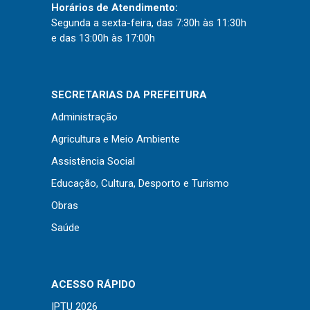
Concursos
Horários de Atendimento:
Segunda a sexta-feira, das 7:30h às 11:30h
Instruções Normativas
e das 13:00h às 17:00h
Licitações
Dispensas e Inexigibilidades
Chamamentos Públicos
SECRETARIAS DA PREFEITURA
Leis, Decretos e Portarias
Administração
Agricultura e Meio Ambiente
Assistência Social
Transparência
Educação, Cultura, Desporto e Turismo
Obras
Portal da Transparência
Saúde
Radar da Transparência
Cespro
ACESSO RÁPIDO
IPTU 2026