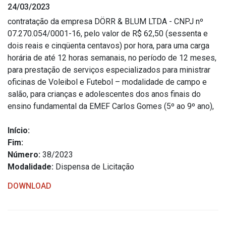
24/03/2023
Estrutura Organizacional
contratação da empresa DÖRR & BLUM LTDA - CNPJ nº
07.270.054/0001-16, pelo valor de R$ 62,50 (sessenta e
dois reais e cinqüenta centavos) por hora, para uma carga
horária de até 12 horas semanais, no período de 12 meses,
Secretarias
para prestação de serviços especializados para ministrar
oficinas de Voleibol e Futebol – modalidade de campo e
Administração
salão, para crianças e adolescentes dos anos finais do
Agricultura e Meio Ambiente
ensino fundamental da EMEF Carlos Gomes (5º ao 9º ano),
Assistência Social
Início:
Educação, Cultura, Desporto e Turismo
Fim:
Obras
Número:
38/2023
Saúde
Modalidade:
Dispensa de Licitação
DOWNLOAD
Serviços