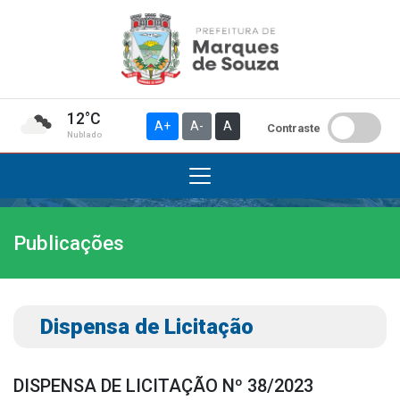
12°C
A+
A-
A
Contraste
Nublado
Publicações
Institucional
A Prefeitura
Gabinete do Prefeito
Dispensa de Licitação
Gabinete do Vice-prefeito
História do Município
DISPENSA DE LICITAÇÃO Nº 38/2023
Símbolos Oficiais