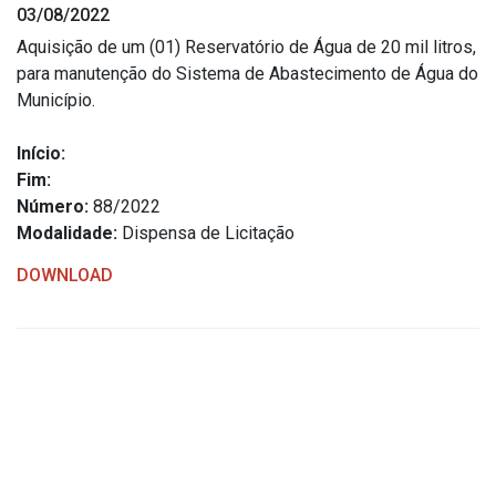
03/08/2022
Estrutura Organizacional
Aquisição de um (01) Reservatório de Água de 20 mil litros,
para manutenção do Sistema de Abastecimento de Água do
Município.
Secretarias
Início:
Fim:
Administração
Número:
88/2022
Agricultura e Meio Ambiente
Modalidade:
Dispensa de Licitação
Assistência Social
DOWNLOAD
Educação, Cultura, Desporto e Turismo
Obras
Saúde
Serviços