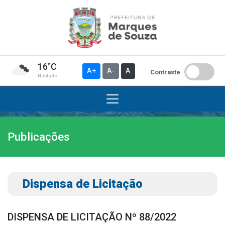
16°C
A+
A-
A
Contraste
Nublado
Publicações
Institucional
A Prefeitura
Gabinete do Prefeito
Dispensa de Licitação
Gabinete do Vice-prefeito
História do Município
DISPENSA DE LICITAÇÃO Nº 88/2022
Símbolos Oficiais