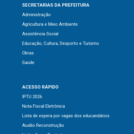
Concursos
SECRETARIAS DA PREFEITURA
Instruções Normativas
Administração
Licitações
Agricultura e Meio Ambiente
Dispensas e Inexigibilidades
Assistência Social
Chamamentos Públicos
Educação, Cultura, Desporto e Turismo
Leis, Decretos e Portarias
Obras
Saúde
Transparência
ACESSO RÁPIDO
Portal da Transparência
IPTU 2026
Radar da Transparência
Nota Fiscal Eletrônica
Cespro
Lista de espera por vagas dos educandários
Auxílio Reconstrução