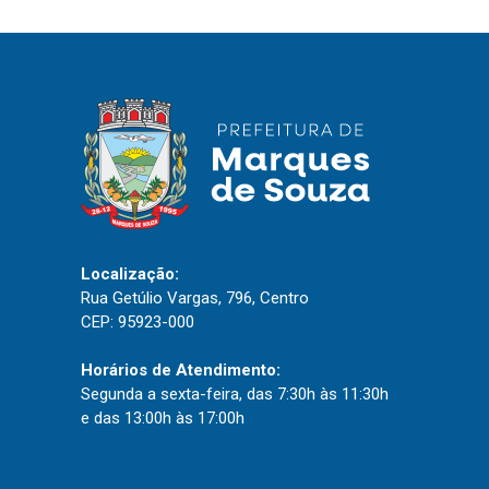
IPTU 2026
Nota Fiscal Eletrônica
Ouvidoria
Portal do Cidadão
Portal do Servidor
Localização:
Publicações
Rua Getúlio Vargas, 796, Centro
Diário Oficial (Novo)
CEP: 95923-000
Diário Oficial (Até 30/04)
Horários de Atendimento:
Recursos Humanos
Segunda a sexta-feira, das 7:30h às 11:30h
e das 13:00h às 17:00h
Processo Seletivo
Seletivo Simplificado