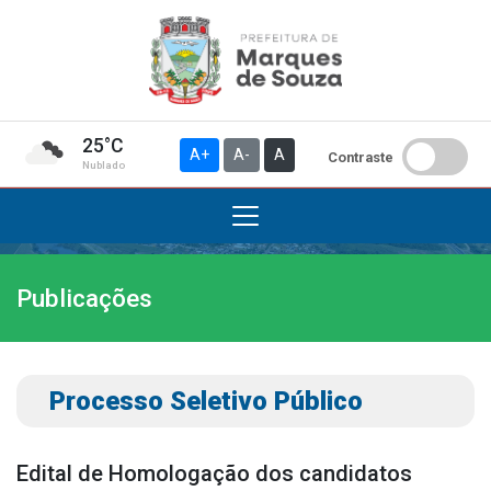
25°C
A+
A-
A
Contraste
Nublado
Publicações
Institucional
A Prefeitura
Gabinete do Prefeito
Processo Seletivo Público
Gabinete do Vice-prefeito
História do Município
Edital de Homologação dos candidatos
Símbolos Oficiais