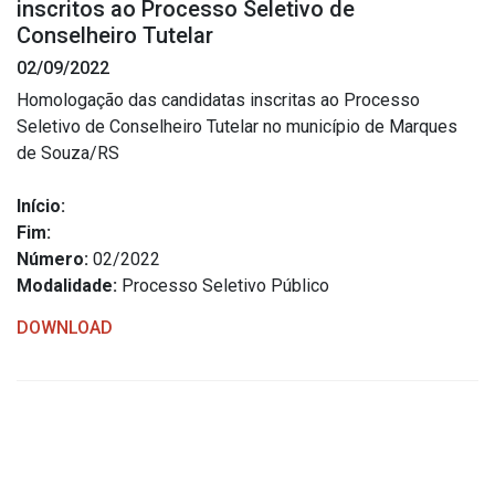
inscritos ao Processo Seletivo de
Estrutura Organizacional
Conselheiro Tutelar
02/09/2022
Homologação das candidatas inscritas ao Processo
Seletivo de Conselheiro Tutelar no município de Marques
Secretarias
de Souza/RS
Administração
Início:
Agricultura e Meio Ambiente
Fim:
Assistência Social
Número:
02/2022
Modalidade:
Processo Seletivo Público
Educação, Cultura, Desporto e Turismo
Obras
DOWNLOAD
Saúde
Serviços