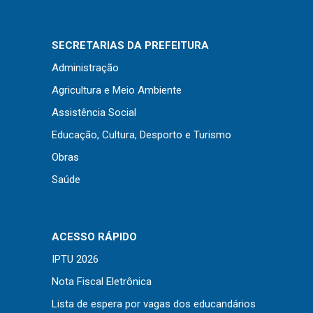
Concursos
Instruções Normativas
SECRETARIAS DA PREFEITURA
Licitações
Administração
Dispensas e Inexigibilidades
Agricultura e Meio Ambiente
Chamamentos Públicos
Assistência Social
Leis, Decretos e Portarias
Educação, Cultura, Desporto e Turismo
Obras
Saúde
Transparência
Portal da Transparência
Radar da Transparência
ACESSO RÁPIDO
Cespro
IPTU 2026
Nota Fiscal Eletrônica
Lista de espera por vagas dos educandários