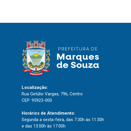
IPTU 2026
Nota Fiscal Eletrônica
Ouvidoria
Portal do Cidadão
Portal do Servidor
Publicações
Diário Oficial (Novo)
Localização:
Rua Getúlio Vargas, 796, Centro
Diário Oficial (Até 30/04)
CEP: 95923-000
Recursos Humanos
Processo Seletivo
Horários de Atendimento:
Segunda a sexta-feira, das 7:30h às 11:30h
Seletivo Simplificado
e das 13:00h às 17:00h