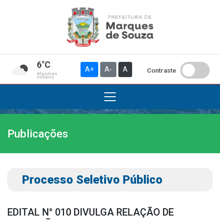
6°C
A+
A-
A
Contraste
Algumas
nuvens
Publicações
Institucional
A Prefeitura
Gabinete do Prefeito
Processo Seletivo Público
Gabinete do Vice-prefeito
História do Município
EDITAL N° 010 DIVULGA RELAÇÃO DE
Símbolos Oficiais