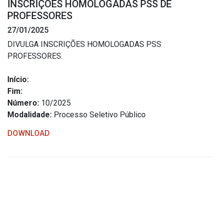
INSCRIÇÕES HOMOLOGADAS PSS DE
Estrutura Organizacional
PROFESSORES
27/01/2025
DIVULGA INSCRIÇÕES HOMOLOGADAS PSS
PROFESSORES.
Secretarias
Início:
Administração
Fim:
Agricultura e Meio Ambiente
Número:
10/2025
Assistência Social
Modalidade:
Processo Seletivo Público
Educação, Cultura, Desporto e Turismo
DOWNLOAD
Obras
Saúde
Serviços