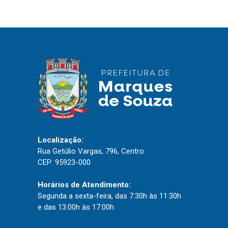
IPTU 2026
Nota Fiscal Eletrônica
Ouvidoria
Portal do Cidadão
Portal do Servidor
Publicações
Localização:
Diário Oficial (Novo)
Rua Getúlio Vargas, 796, Centro
CEP: 95923-000
Diário Oficial (Até 30/04)
Recursos Humanos
Horários de Atendimento:
Segunda a sexta-feira, das 7:30h às 11:30h
Processo Seletivo
e das 13:00h às 17:00h
Seletivo Simplificado