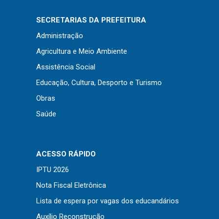
Concursos
Instruções Normativas
SECRETARIAS DA PREFEITURA
Licitações
Administração
Dispensas e Inexigibilidades
Agricultura e Meio Ambiente
Chamamentos Públicos
Assistência Social
Leis, Decretos e Portarias
Educação, Cultura, Desporto e Turismo
Obras
Saúde
Transparência
Portal da Transparência
ACESSO RÁPIDO
Radar da Transparência
IPTU 2026
Cespro
Nota Fiscal Eletrônica
Lista de espera por vagas dos educandários
Auxílio Reconstrução