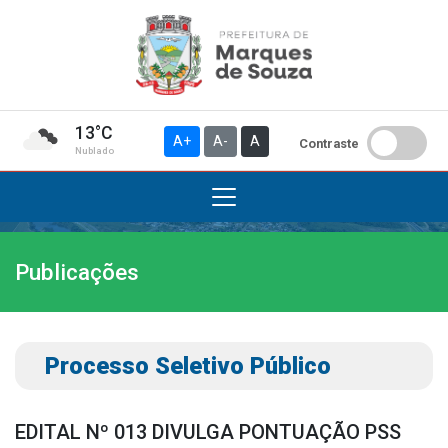
13°C
A+
A-
A
Contraste
Nublado
Publicações
Institucional
A Prefeitura
Gabinete do Prefeito
Processo Seletivo Público
Gabinete do Vice-prefeito
História do Município
EDITAL Nº 013 DIVULGA PONTUAÇÃO PSS
Símbolos Oficiais