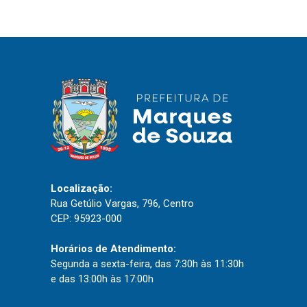
IPTU 2026
Nota Fiscal Eletrônica
Ouvidoria
Portal do Cidadão
Portal do Servidor
Publicações
Localização:
Diário Oficial (Novo)
Rua Getúlio Vargas, 796, Centro
CEP: 95923-000
Diário Oficial (Até 30/04)
Recursos Humanos
Horários de Atendimento:
Segunda a sexta-feira, das 7:30h às 11:30h
Processo Seletivo
e das 13:00h às 17:00h
Seletivo Simplificado