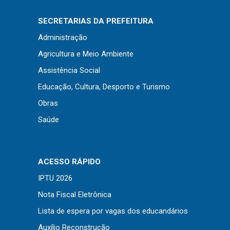
Concursos
Instruções Normativas
SECRETARIAS DA PREFEITURA
Licitações
Administração
Dispensas e Inexigibilidades
Agricultura e Meio Ambiente
Chamamentos Públicos
Assistência Social
Leis, Decretos e Portarias
Educação, Cultura, Desporto e Turismo
Obras
Saúde
Transparência
Portal da Transparência
ACESSO RÁPIDO
Radar da Transparência
IPTU 2026
Cespro
Nota Fiscal Eletrônica
Lista de espera por vagas dos educandários
Auxílio Reconstrução