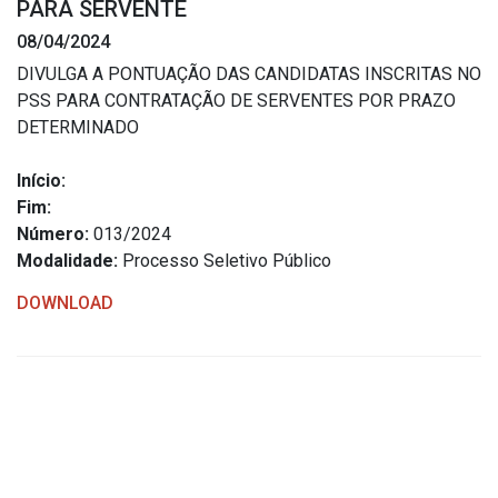
PARA SERVENTE
Estrutura Organizacional
08/04/2024
DIVULGA A PONTUAÇÃO DAS CANDIDATAS INSCRITAS NO
PSS PARA CONTRATAÇÃO DE SERVENTES POR PRAZO
DETERMINADO
Secretarias
Início:
Administração
Fim:
Agricultura e Meio Ambiente
Número:
013/2024
Assistência Social
Modalidade:
Processo Seletivo Público
Educação, Cultura, Desporto e Turismo
DOWNLOAD
Obras
Saúde
Serviços