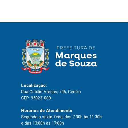
IPTU 2026
Nota Fiscal Eletrônica
Ouvidoria
Portal do Cidadão
Portal do Servidor
Publicações
Diário Oficial (Novo)
Localização:
Rua Getúlio Vargas, 796, Centro
Diário Oficial (Até 30/04)
CEP: 95923-000
Recursos Humanos
Processo Seletivo
Horários de Atendimento:
Segunda a sexta-feira, das 7:30h às 11:30h
Seletivo Simplificado
e das 13:00h às 17:00h