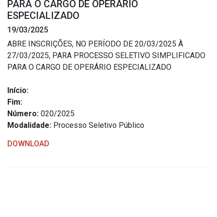
PARA O CARGO DE OPERÁRIO
Estrutura Organizacional
ESPECIALIZADO
19/03/2025
ABRE INSCRIÇÕES, NO PERÍODO DE 20/03/2025 À
27/03/2025, PARA PROCESSO SELETIVO SIMPLIFICADO
Secretarias
PARA O CARGO DE OPERÁRIO ESPECIALIZADO
Administração
Início:
Agricultura e Meio Ambiente
Fim:
Assistência Social
Número:
020/2025
Modalidade:
Processo Seletivo Público
Educação, Cultura, Desporto e Turismo
Obras
DOWNLOAD
Saúde
Serviços