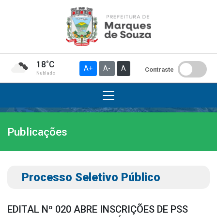
18°C
A+
A-
A
Contraste
Nublado
Publicações
Institucional
A Prefeitura
Gabinete do Prefeito
Processo Seletivo Público
Gabinete do Vice-prefeito
História do Município
EDITAL Nº 020 ABRE INSCRIÇÕES DE PSS
Símbolos Oficiais