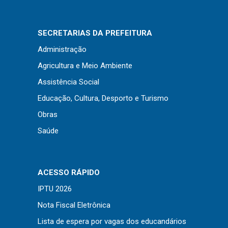
Concursos
Instruções Normativas
SECRETARIAS DA PREFEITURA
Licitações
Administração
Dispensas e Inexigibilidades
Agricultura e Meio Ambiente
Chamamentos Públicos
Assistência Social
Leis, Decretos e Portarias
Educação, Cultura, Desporto e Turismo
Obras
Saúde
Transparência
Portal da Transparência
Radar da Transparência
ACESSO RÁPIDO
Cespro
IPTU 2026
Nota Fiscal Eletrônica
Lista de espera por vagas dos educandários