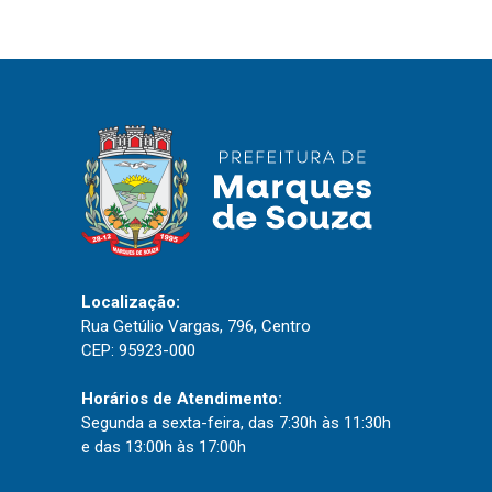
IPTU 2026
Nota Fiscal Eletrônica
Ouvidoria
Portal do Cidadão
Portal do Servidor
Publicações
Localização:
Diário Oficial (Novo)
Rua Getúlio Vargas, 796, Centro
CEP: 95923-000
Diário Oficial (Até 30/04)
Recursos Humanos
Horários de Atendimento:
Segunda a sexta-feira, das 7:30h às 11:30h
Processo Seletivo
e das 13:00h às 17:00h
Seletivo Simplificado