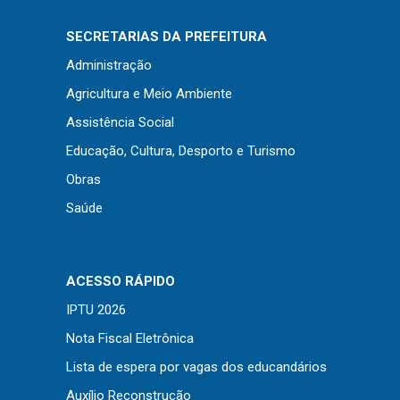
Concursos
Instruções Normativas
SECRETARIAS DA PREFEITURA
Licitações
Administração
Dispensas e Inexigibilidades
Agricultura e Meio Ambiente
Chamamentos Públicos
Assistência Social
Leis, Decretos e Portarias
Educação, Cultura, Desporto e Turismo
Obras
Saúde
Transparência
Portal da Transparência
ACESSO RÁPIDO
Radar da Transparência
IPTU 2026
Cespro
Nota Fiscal Eletrônica
Lista de espera por vagas dos educandários
Auxílio Reconstrução