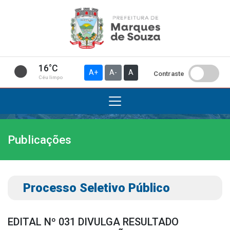
16°C
A+
A-
A
Contraste
Céu limpo
Publicações
Institucional
A Prefeitura
Gabinete do Prefeito
Processo Seletivo Público
Gabinete do Vice-prefeito
História do Município
EDITAL Nº 031 DIVULGA RESULTADO
Símbolos Oficiais