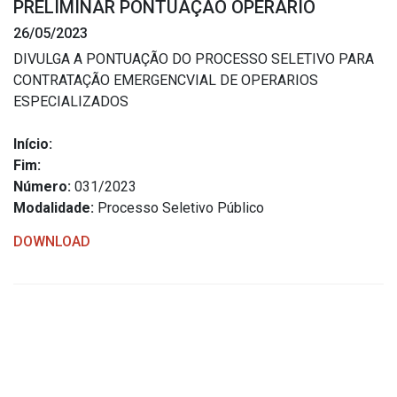
PRELIMINAR PONTUAÇÃO OPERARIO
Estrutura Organizacional
26/05/2023
DIVULGA A PONTUAÇÃO DO PROCESSO SELETIVO PARA
CONTRATAÇÃO EMERGENCVIAL DE OPERARIOS
ESPECIALIZADOS
Secretarias
Início:
Administração
Fim:
Agricultura e Meio Ambiente
Número:
031/2023
Assistência Social
Modalidade:
Processo Seletivo Público
Educação, Cultura, Desporto e Turismo
DOWNLOAD
Obras
Saúde
Serviços