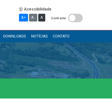
A+
A-
A
Contraste
DOWNLOADS
NOTÍCIAS
CONTATO
Publicações
Diário Oficial (Novo)
Diário Oficial (Até 30/04)
Recursos Humanos
Processo Seletivo
Seletivo Simplificado
Concursos