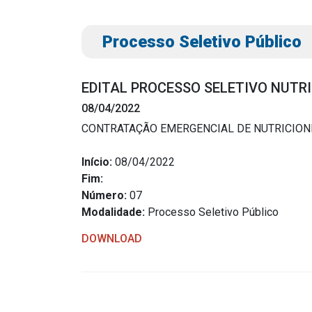
Processo Seletivo Público
EDITAL PROCESSO SELETIVO NUTR
08/04/2022
CONTRATAÇÃO EMERGENCIAL DE NUTRICION
Transparência
Outro
Início:
08/04/2022
Fim:
Portal da Transparência
Download
Número:
07
Radar da Transparência
Modalidade:
Processo Seletivo Público
Notícias
Cespro
Contato
DOWNLOAD
Página Inic