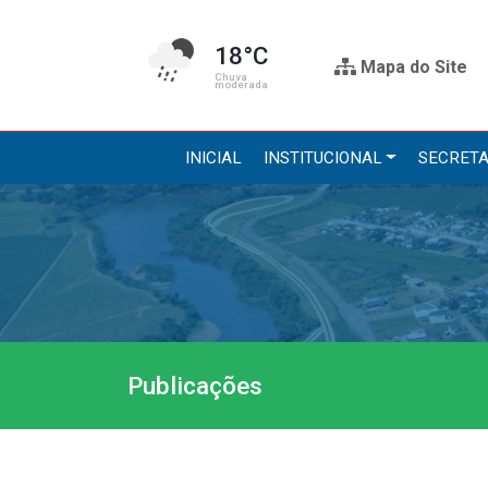
18°C
Mapa do Site
Chuva
moderada
INICIAL
INSTITUCIONAL
SECRETA
Institucional
Secre
A Prefeitura
Administr
Gabinete do Prefeito
Agricultur
Gabinete do Vice-prefeito
Assistênci
Publicações
História do Município
Educação, 
Símbolos Oficiais
Obras
Estrutura Organizacional
Saúde