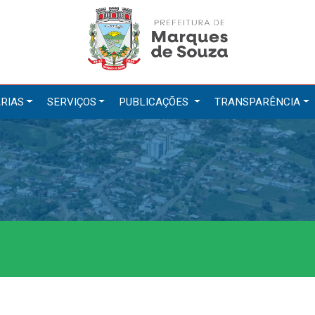
RIAS
SERVIÇOS
PUBLICAÇÕES
TRANSPARÊNCIA
tarias
Serviços
ação
IPTU 2026
a e Meio Ambiente
Nota Fiscal Eletrônica
a Social
Ouvidoria
Cultura, Desporto e Turismo
Portal do Cidadão
Portal do Servidor