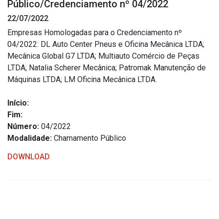
Público/Credenciamento nº 04/2022
Estrutura Organizacional
22/07/2022
Empresas Homologadas para o Credenciamento nº
04/2022: DL Auto Center Pneus e Oficina Mecânica LTDA;
Mecânica Global G7 LTDA; Multiauto Comércio de Peças
Secretarias
LTDA; Natalia Scherer Mecânica; Patromak Manutenção de
Máquinas LTDA; LM Oficina Mecânica LTDA.
Administração
Agricultura e Meio Ambiente
Início:
Assistência Social
Fim:
Número:
04/2022
Educação, Cultura, Desporto e Turismo
Modalidade:
Chamamento Público
Obras
DOWNLOAD
Saúde
Serviços