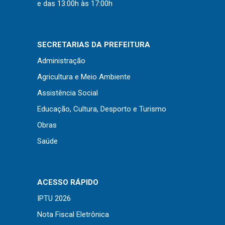
Concursos
e das 13:00h às 17:00h
Instruções Normativas
Licitações
SECRETARIAS DA PREFEITURA
Dispensas e Inexigibilidades
Administração
Chamamentos Públicos
Agricultura e Meio Ambiente
Leis, Decretos e Portarias
Assistência Social
Educação, Cultura, Desporto e Turismo
Obras
Transparência
Saúde
Portal da Transparência
Radar da Transparência
ACESSO RÁPIDO
Cespro
IPTU 2026
Nota Fiscal Eletrônica