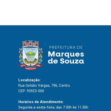
IPTU 2026
Nota Fiscal Eletrônica
Ouvidoria
Portal do Cidadão
Portal do Servidor
Publicações
Diário Oficial (Novo)
Localização:
Diário Oficial (Até 30/04)
Rua Getúlio Vargas, 796, Centro
Recursos Humanos
CEP: 95923-000
Processo Seletivo
Horários de Atendimento:
Seletivo Simplificado
Segunda a sexta-feira, das 7:30h às 11:30h