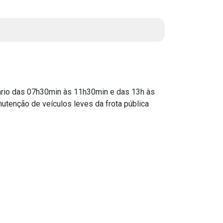
Instruções Normativas
Licitações
Dispensas e Inexigibilidades
Chamamentos Públicos
Leis, Decretos e Portarias
io das 07h30min às 11h30min e das 13h às
tenção de veículos leves da frota pública