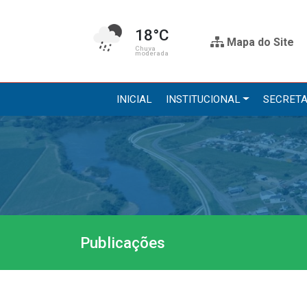
18°C
Mapa do Site
Chuva
moderada
INICIAL
INSTITUCIONAL
SECRETA
Institucional
Secre
A Prefeitura
Administr
Gabinete do Prefeito
Agricultur
Gabinete do Vice-prefeito
Assistênci
Publicações
História do Município
Educação, 
Símbolos Oficiais
Obras
Estrutura Organizacional
Saúde