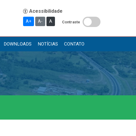
A+
A-
A
Contraste
DOWNLOADS
NOTÍCIAS
CONTATO
Publicações
Diário Oficial (Novo)
Diário Oficial (Até 30/04)
Recursos Humanos
Processo Seletivo
Seletivo Simplificado
Concursos