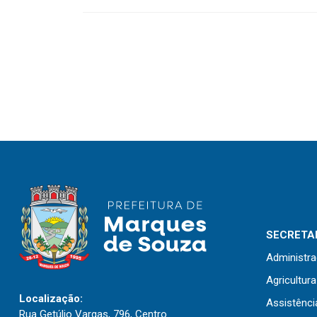
SECRETAR
Administr
Agricultur
Localização:
Assistênci
Rua Getúlio Vargas, 796, Centro