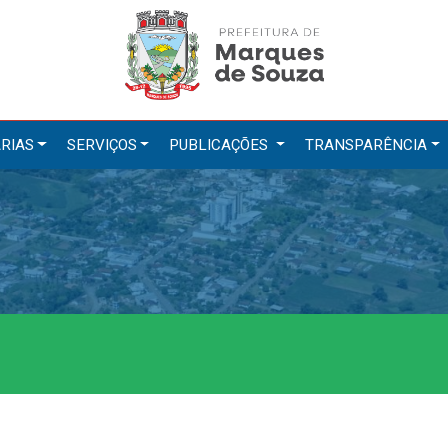
RIAS
SERVIÇOS
PUBLICAÇÕES
TRANSPARÊNCIA
tarias
Serviços
ação
IPTU 2026
a e Meio Ambiente
Nota Fiscal Eletrônica
a Social
Ouvidoria
Cultura, Desporto e Turismo
Portal do Cidadão
Portal do Servidor