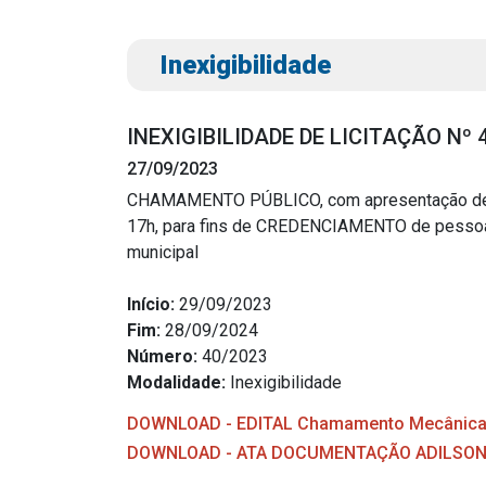
Inexigibilidade
INEXIGIBILIDADE DE LICITAÇÃO Nº
27/09/2023
CHAMAMENTO PÚBLICO, com apresentação de do
17h, para fins de CREDENCIAMENTO de pessoas 
Transparência
Outro
municipal
Portal da Transparência
Download
Início:
29/09/2023
Radar da Transparência
Fim:
28/09/2024
Notícias
Número:
40/2023
Cespro
Contato
Modalidade:
Inexigibilidade
Página Inic
DOWNLOAD - EDITAL Chamamento Mecânica 
DOWNLOAD - ATA DOCUMENTAÇÃO ADILSO