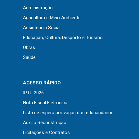
Concursos
Administração
Instruções Normativas
Agricultura e Meio Ambiente
Licitações
Assistência Social
Dispensas e Inexigibilidades
Educação, Cultura, Desporto e Turismo
Chamamentos Públicos
Obras
Leis, Decretos e Portarias
Saúde
Transparência
ACESSO RÁPIDO
IPTU 2026
Portal da Transparência
Nota Fiscal Eletrônica
Radar da Transparência
Lista de espera por vagas dos educandários
Cespro
Auxílio Reconstrução
Licitações e Contratos