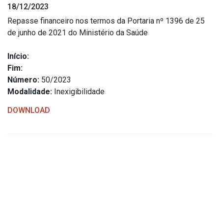
18/12/2023
Estrutura Organizacional
Repasse financeiro nos termos da Portaria nº 1396 de 25
de junho de 2021 do Ministério da Saúde
Início:
Secretarias
Fim:
Número:
50/2023
Administração
Modalidade:
Inexigibilidade
Agricultura e Meio Ambiente
DOWNLOAD
Assistência Social
Educação, Cultura, Desporto e Turismo
Obras
Saúde
Serviços