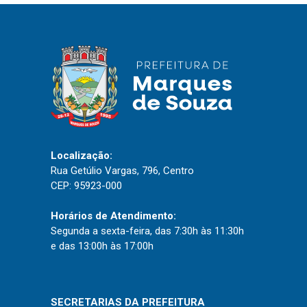
IPTU 2026
Nota Fiscal Eletrônica
Ouvidoria
Portal do Cidadão
Portal do Servidor
Localização:
Rua Getúlio Vargas, 796, Centro
Publicações
CEP: 95923-000
Diário Oficial (Novo)
Horários de Atendimento:
Diário Oficial (Até 30/04)
Segunda a sexta-feira, das 7:30h às 11:30h
Recursos Humanos
e das 13:00h às 17:00h
Processo Seletivo
Seletivo Simplificado
SECRETARIAS DA PREFEITURA