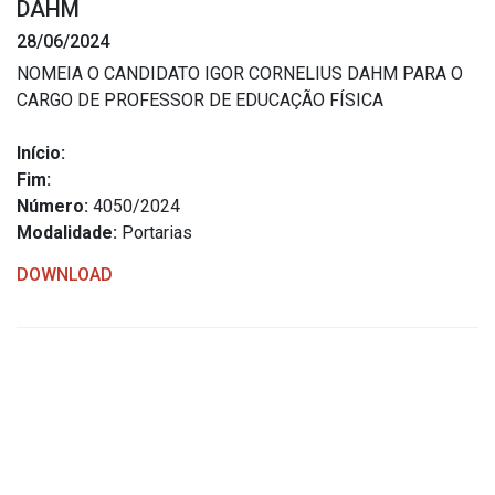
DAHM
Estrutura Organizacional
28/06/2024
NOMEIA O CANDIDATO IGOR CORNELIUS DAHM PARA O
CARGO DE PROFESSOR DE EDUCAÇÃO FÍSICA
Secretarias
Início:
Fim:
Administração
Número:
4050/2024
Agricultura e Meio Ambiente
Modalidade:
Portarias
Assistência Social
DOWNLOAD
Educação, Cultura, Desporto e Turismo
Obras
Saúde
Serviços