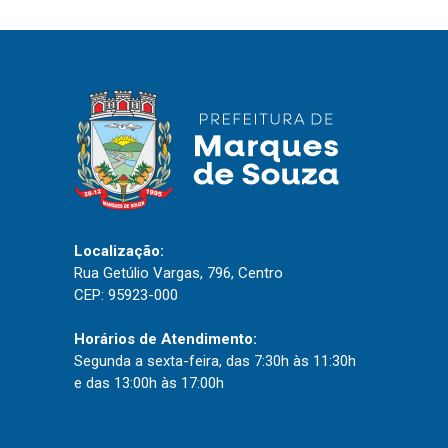
IPTU 2026
Nota Fiscal Eletrônica
Ouvidoria
Portal do Cidadão
Portal do Servidor
Localização:
Publicações
Rua Getúlio Vargas, 796, Centro
Diário Oficial (Novo)
CEP: 95923-000
Diário Oficial (Até 30/04)
Horários de Atendimento:
Recursos Humanos
Segunda a sexta-feira, das 7:30h às 11:30h
e das 13:00h às 17:00h
Processo Seletivo
Seletivo Simplificado