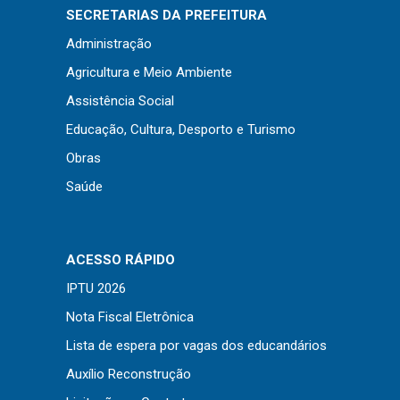
Concursos
SECRETARIAS DA PREFEITURA
Instruções Normativas
Administração
Licitações
Agricultura e Meio Ambiente
Dispensas e Inexigibilidades
Assistência Social
Chamamentos Públicos
Educação, Cultura, Desporto e Turismo
Leis, Decretos e Portarias
Obras
Saúde
Transparência
ACESSO RÁPIDO
Portal da Transparência
IPTU 2026
Radar da Transparência
Nota Fiscal Eletrônica
Cespro
Lista de espera por vagas dos educandários
Auxílio Reconstrução