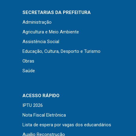
Concursos
Instruções Normativas
SECRETARIAS DA PREFEITURA
Licitações
Administração
Dispensas e Inexigibilidades
Agricultura e Meio Ambiente
Chamamentos Públicos
Assistência Social
Leis, Decretos e Portarias
Educação, Cultura, Desporto e Turismo
Obras
Saúde
Transparência
Portal da Transparência
ACESSO RÁPIDO
Radar da Transparência
IPTU 2026
Cespro
Nota Fiscal Eletrônica
Lista de espera por vagas dos educandários
Auxílio Reconstrução