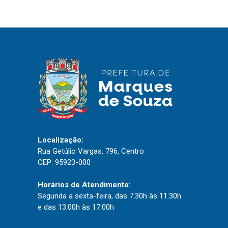
IPTU 2026
Nota Fiscal Eletrônica
Ouvidoria
Portal do Cidadão
Portal do Servidor
Publicações
Localização:
Diário Oficial (Novo)
Rua Getúlio Vargas, 796, Centro
CEP: 95923-000
Diário Oficial (Até 30/04)
Recursos Humanos
Horários de Atendimento:
Segunda a sexta-feira, das 7:30h às 11:30h
Processo Seletivo
e das 13:00h às 17:00h
Seletivo Simplificado