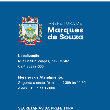
IPTU 2026
Nota Fiscal Eletrônica
Ouvidoria
Portal do Cidadão
Portal do Servidor
Localização:
Rua Getúlio Vargas, 796, Centro
Publicações
CEP: 95923-000
Diário Oficial (Novo)
Horários de Atendimento:
Diário Oficial (Até 30/04)
Segunda a sexta-feira, das 7:30h às 11:30h
Recursos Humanos
e das 13:00h às 17:00h
Processo Seletivo
Seletivo Simplificado
SECRETARIAS DA PREFEITURA