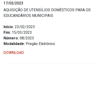
17/02/2023
Estrutura Organizacional
AQUISIÇÃO DE UTENSÍLIOS DOMÉSTICOS PARA OS
EDUCANDÁRIOS MUNICIPAIS
Início:
23/02/2023
Secretarias
Fim:
15/03/2023
Número:
08/2023
Administração
Modalidade:
Pregão Eletrônico
Agricultura e Meio Ambiente
DOWNLOAD
Assistência Social
Educação, Cultura, Desporto e Turismo
Obras
Saúde
Serviços