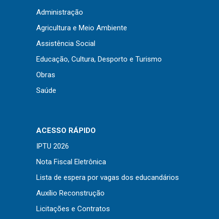
Concursos
Administração
Instruções Normativas
Agricultura e Meio Ambiente
Licitações
Assistência Social
Dispensas e Inexigibilidades
Educação, Cultura, Desporto e Turismo
Chamamentos Públicos
Obras
Leis, Decretos e Portarias
Saúde
Transparência
ACESSO RÁPIDO
IPTU 2026
Portal da Transparência
Nota Fiscal Eletrônica
Radar da Transparência
Lista de espera por vagas dos educandários
Cespro
Auxílio Reconstrução
Licitações e Contratos