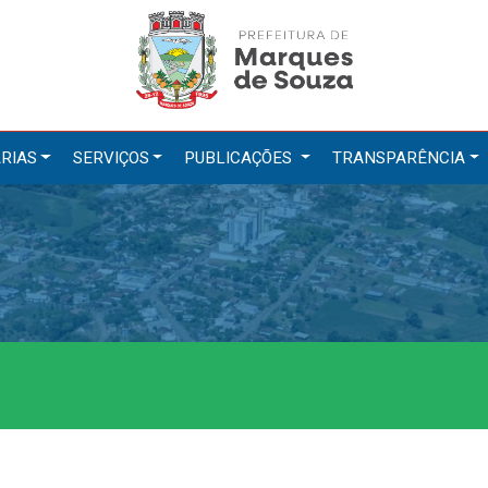
RIAS
SERVIÇOS
PUBLICAÇÕES
TRANSPARÊNCIA
tarias
Serviços
ação
IPTU 2026
a e Meio Ambiente
Nota Fiscal Eletrônica
a Social
Ouvidoria
Cultura, Desporto e Turismo
Portal do Cidadão
Portal do Servidor