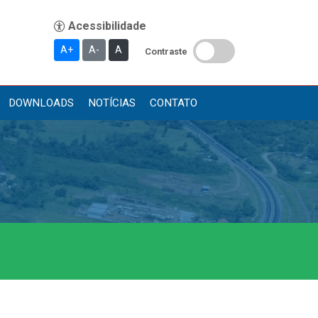
A+
A-
A
Contraste
DOWNLOADS
NOTÍCIAS
CONTATO
Publicações
Diário Oficial (Novo)
Diário Oficial (Até 30/04)
Recursos Humanos
Processo Seletivo
Seletivo Simplificado
Concursos