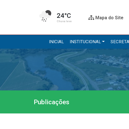
24°C
Mapa do Site
Chuva leve
INICIAL
INSTITUCIONAL
SECRETA
Institucional
Secre
A Prefeitura
Administr
Gabinete do Prefeito
Agricultur
Gabinete do Vice-prefeito
Assistênci
Publicações
História do Município
Educação, 
Símbolos Oficiais
Obras
Estrutura Organizacional
Saúde