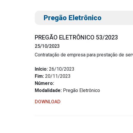
Pregão Eletrônico
PREGÃO ELETRÔNICO 53/2023
25/10/2023
Contratação de empresa para prestação de serv
Transparência
Outro
Início:
26/10/2023
Fim:
20/11/2023
Portal da Transparência
Download
Número:
Radar da Transparência
Modalidade:
Pregão Eletrônico
Notícias
Cespro
Contato
DOWNLOAD
Página Inic