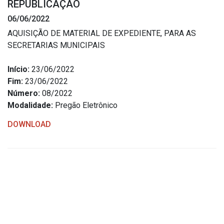
REPUBLICAÇÃO
Estrutura Organizacional
06/06/2022
AQUISIÇÃO DE MATERIAL DE EXPEDIENTE, PARA AS
SECRETARIAS MUNICIPAIS
Secretarias
Início:
23/06/2022
Fim:
23/06/2022
Administração
Número:
08/2022
Agricultura e Meio Ambiente
Modalidade:
Pregão Eletrônico
Assistência Social
DOWNLOAD
Educação, Cultura, Desporto e Turismo
Obras
Saúde
Serviços