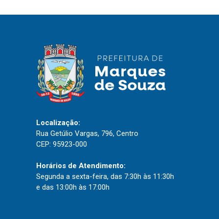
IPTU 2026
Nota Fiscal Eletrônica
Ouvidoria
Portal do Cidadão
Portal do Servidor
Localização:
Publicações
Rua Getúlio Vargas, 796, Centro
Diário Oficial (Novo)
CEP: 95923-000
Diário Oficial (Até 30/04)
Horários de Atendimento:
Recursos Humanos
Segunda a sexta-feira, das 7:30h às 11:30h
e das 13:00h às 17:00h
Processo Seletivo
Seletivo Simplificado