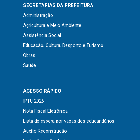
Concursos
SECRETARIAS DA PREFEITURA
Instruções Normativas
Administração
Licitações
Agricultura e Meio Ambiente
Dispensas e Inexigibilidades
Assistência Social
Chamamentos Públicos
Educação, Cultura, Desporto e Turismo
Leis, Decretos e Portarias
Obras
Saúde
Transparência
ACESSO RÁPIDO
Portal da Transparência
IPTU 2026
Radar da Transparência
Nota Fiscal Eletrônica
Cespro
Lista de espera por vagas dos educandários
Auxílio Reconstrução