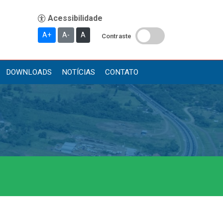
A+
A-
A
Contraste
DOWNLOADS
NOTÍCIAS
CONTATO
Publicações
Diário Oficial (Novo)
Diário Oficial (Até 30/04)
Recursos Humanos
Processo Seletivo
Seletivo Simplificado
Concursos