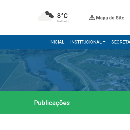
8°C
Mapa do Site
Nublado
INICIAL
INSTITUCIONAL
SECRETA
Institucional
Secre
A Prefeitura
Administr
Gabinete do Prefeito
Agricultur
Gabinete do Vice-prefeito
Assistênci
Publicações
História do Município
Educação, 
Símbolos Oficiais
Obras
Estrutura Organizacional
Saúde