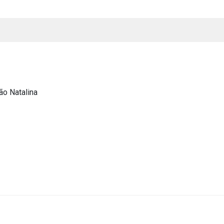
o Natalina
s
s
ial