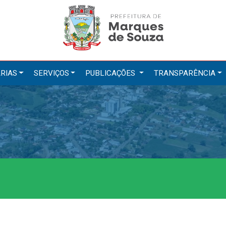
RIAS
SERVIÇOS
PUBLICAÇÕES
TRANSPARÊNCIA
tarias
Serviços
ação
IPTU 2026
a e Meio Ambiente
Nota Fiscal Eletrônica
a Social
Ouvidoria
Cultura, Desporto e Turismo
Portal do Cidadão
Portal do Servidor