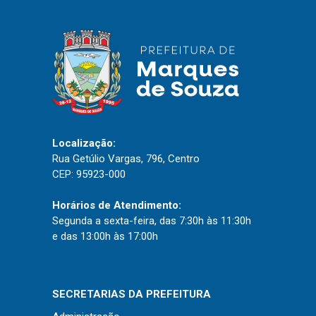
IPTU 2026
Nota Fiscal Eletrônica
Ouvidoria
Portal do Cidadão
Portal do Servidor
Localização:
Rua Getúlio Vargas, 796, Centro
CEP: 95923-000
Publicações
Horários de Atendimento:
Diário Oficial (Novo)
Segunda a sexta-feira, das 7:30h às 11:30h
Diário Oficial (Até 30/04)
e das 13:00h às 17:00h
Recursos Humanos
Processo Seletivo
SECRETARIAS DA PREFEITURA
Seletivo Simplificado