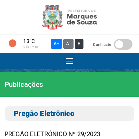
13°C
A+
A-
A
Contraste
Céu limpo
Publicações
Institucional
A Prefeitura
Gabinete do Prefeito
Pregão Eletrônico
Gabinete do Vice-prefeito
História do Município
PREGÃO ELETRÔNICO Nº 29/2023
Símbolos Oficiais