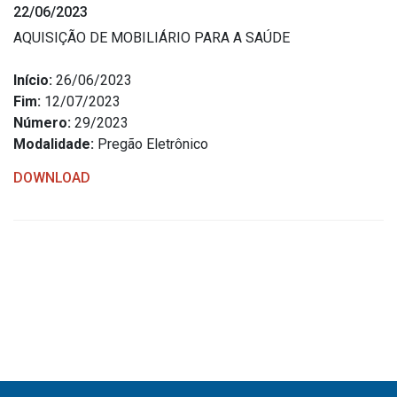
22/06/2023
Estrutura Organizacional
AQUISIÇÃO DE MOBILIÁRIO PARA A SAÚDE
Início:
26/06/2023
Fim:
12/07/2023
Secretarias
Número:
29/2023
Modalidade:
Pregão Eletrônico
Administração
Agricultura e Meio Ambiente
DOWNLOAD
Assistência Social
Educação, Cultura, Desporto e Turismo
Obras
Saúde
Serviços