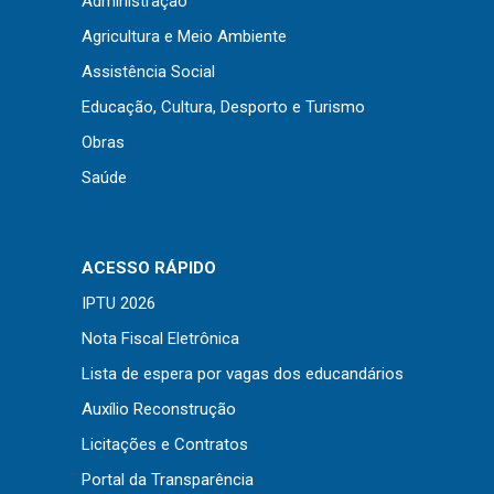
Administração
Concursos
Agricultura e Meio Ambiente
Instruções Normativas
Assistência Social
Licitações
Educação, Cultura, Desporto e Turismo
Dispensas e Inexigibilidades
Obras
Chamamentos Públicos
Saúde
Leis, Decretos e Portarias
ACESSO RÁPIDO
Transparência
IPTU 2026
Portal da Transparência
Nota Fiscal Eletrônica
Radar da Transparência
Lista de espera por vagas dos educandários
Cespro
Auxílio Reconstrução
Licitações e Contratos
Portal da Transparência