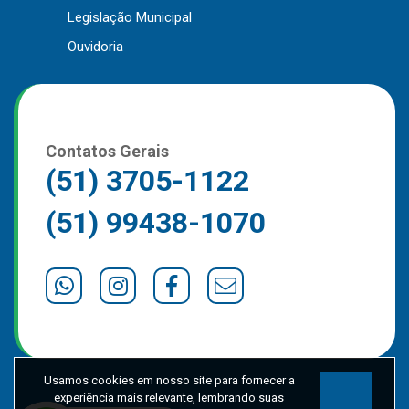
Legislação Municipal
Outros
Ouvidoria
Downloads
Notícias
Contato
Página Inicial
Contatos Gerais
(51) 3705-1122
(51) 99438-1070
Usamos cookies em nosso site para fornecer a
experiência mais relevante, lembrando suas