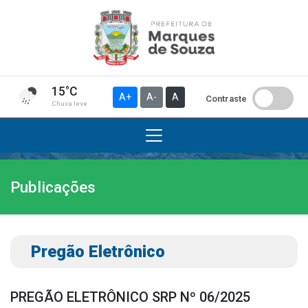
15°C
A+
A-
A
Contraste
Chuva leve
Publicações
Institucional
A Prefeitura
Gabinete do Prefeito
Pregão Eletrônico
Gabinete do Vice-prefeito
História do Município
PREGÃO ELETRÔNICO SRP Nº 06/2025
Símbolos Oficiais