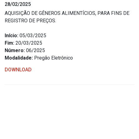
28/02/2025
Estrutura Organizacional
AQUISIÇÃO DE GÊNEROS ALIMENTÍCIOS, PARA FINS DE
REGISTRO DE PREÇOS.
Início:
05/03/2025
Secretarias
Fim:
20/03/2025
Número:
06/2025
Administração
Modalidade:
Pregão Eletrônico
Agricultura e Meio Ambiente
DOWNLOAD
Assistência Social
Educação, Cultura, Desporto e Turismo
Obras
Saúde
Serviços