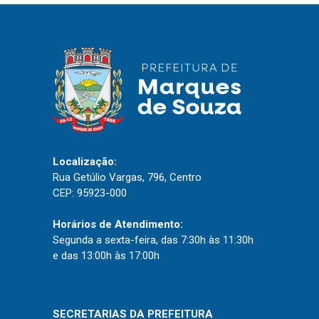
IPTU 2026
Nota Fiscal Eletrônica
Ouvidoria
Portal do Cidadão
Portal do Servidor
Localização:
Rua Getúlio Vargas, 796, Centro
Publicações
CEP: 95923-000
Diário Oficial (Novo)
Horários de Atendimento:
Diário Oficial (Até 30/04)
Segunda a sexta-feira, das 7:30h às 11:30h
Recursos Humanos
e das 13:00h às 17:00h
Processo Seletivo
Seletivo Simplificado
SECRETARIAS DA PREFEITURA