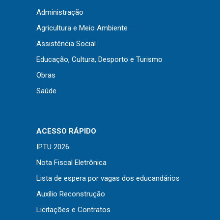
Concursos
Administração
Instruções Normativas
Agricultura e Meio Ambiente
Licitações
Assistência Social
Dispensas e Inexigibilidades
Educação, Cultura, Desporto e Turismo
Chamamentos Públicos
Obras
Leis, Decretos e Portarias
Saúde
Transparência
ACESSO RÁPIDO
IPTU 2026
Portal da Transparência
Nota Fiscal Eletrônica
Radar da Transparência
Lista de espera por vagas dos educandários
Cespro
Auxílio Reconstrução
Licitações e Contratos