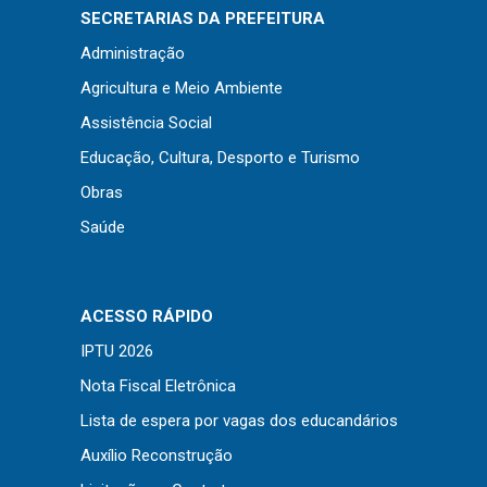
Concursos
SECRETARIAS DA PREFEITURA
Instruções Normativas
Administração
Licitações
Agricultura e Meio Ambiente
Dispensas e Inexigibilidades
Assistência Social
Chamamentos Públicos
Educação, Cultura, Desporto e Turismo
Leis, Decretos e Portarias
Obras
Saúde
Transparência
ACESSO RÁPIDO
Portal da Transparência
IPTU 2026
Radar da Transparência
Nota Fiscal Eletrônica
Cespro
Lista de espera por vagas dos educandários
Auxílio Reconstrução