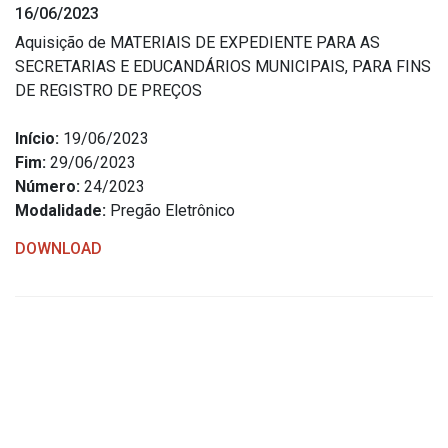
16/06/2023
Estrutura Organizacional
Aquisição de MATERIAIS DE EXPEDIENTE PARA AS
SECRETARIAS E EDUCANDÁRIOS MUNICIPAIS, PARA FINS
DE REGISTRO DE PREÇOS
Secretarias
Início:
19/06/2023
Fim:
29/06/2023
Administração
Número:
24/2023
Agricultura e Meio Ambiente
Modalidade:
Pregão Eletrônico
Assistência Social
DOWNLOAD
Educação, Cultura, Desporto e Turismo
Obras
Saúde
Serviços