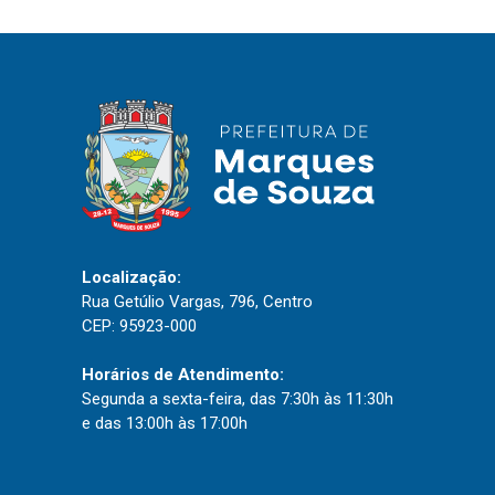
IPTU 2026
Nota Fiscal Eletrônica
Ouvidoria
Portal do Cidadão
Portal do Servidor
Localização:
Publicações
Rua Getúlio Vargas, 796, Centro
Diário Oficial (Novo)
CEP: 95923-000
Diário Oficial (Até 30/04)
Horários de Atendimento:
Recursos Humanos
Segunda a sexta-feira, das 7:30h às 11:30h
e das 13:00h às 17:00h
Processo Seletivo
Seletivo Simplificado