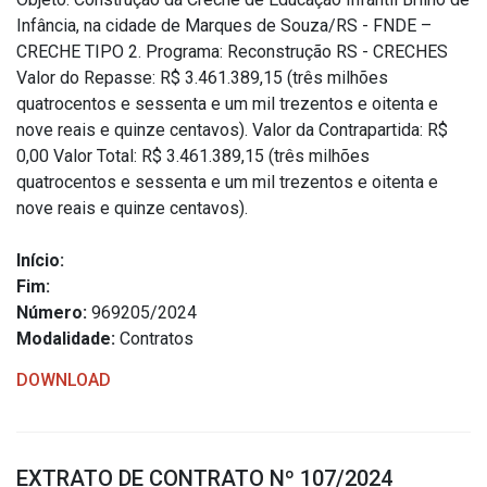
Concursos
Infância, na cidade de Marques de Souza/RS - FNDE –
Instruções Normativas
CRECHE TIPO 2. Programa: Reconstrução RS - CRECHES
Licitações
Valor do Repasse: R$ 3.461.389,15 (três milhões
quatrocentos e sessenta e um mil trezentos e oitenta e
Dispensas e Inexigibilidades
nove reais e quinze centavos). Valor da Contrapartida: R$
Chamamentos Públicos
0,00 Valor Total: R$ 3.461.389,15 (três milhões
Leis, Decretos e Portarias
quatrocentos e sessenta e um mil trezentos e oitenta e
nove reais e quinze centavos).
Início:
Fim:
Transparência
Número:
969205/2024
Portal da Transparência
Modalidade:
Contratos
Radar da Transparência
DOWNLOAD
Cespro
EXTRATO DE CONTRATO Nº 107/2024