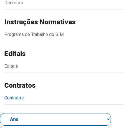
Decretos
Estrutura Organizacional
Instruções Normativas
Programa de Trabalho do SIM
Secretarias
Administração
Editais
Agricultura e Meio Ambiente
Editais
Assistência Social
Educação, Cultura, Desporto e Turismo
Contratos
Obras
Saúde
Contratos
Serviços