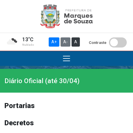
13°C
A+
A-
A
Contraste
Nublado
Diário Oficial (até 30/04)
Institucional
A Prefeitura
Gabinete do Prefeito
Portarias
Gabinete do Vice-prefeito
História do Município
Decretos
Símbolos Oficiais