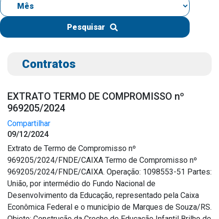
IPTU 2026
Nota Fiscal Eletrônica
Pesquisar
Ouvidoria
Portal do Cidadão
Contratos
Portal do Servidor
EXTRATO TERMO DE COMPROMISSO nº
969205/2024
Compartilhar
Publicações
09/12/2024
Diário Oficial (Novo)
Extrato de Termo de Compromisso nº
Diário Oficial (Até 30/04)
969205/2024/FNDE/CAIXA Termo de Compromisso nº
969205/2024/FNDE/CAIXA. Operação: 1098553-51 Partes:
Recursos Humanos
União, por intermédio do Fundo Nacional de
Processo Seletivo
Desenvolvimento da Educação, representado pela Caixa
Seletivo Simplificado
Econômica Federal e o município de Marques de Souza/RS.
Objeto: Construção da Creche de Educação Infantil Brilho de