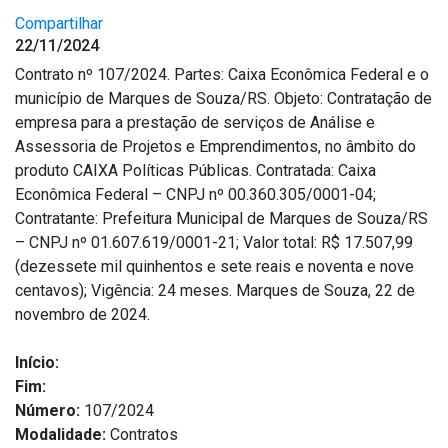
Compartilhar
Outros
22/11/2024
Downloads
Contrato nº 107/2024. Partes: Caixa Econômica Federal e o
Notícias
município de Marques de Souza/RS. Objeto: Contratação de
empresa para a prestação de serviços de Análise e
Contato
Assessoria de Projetos e Emprendimentos, no âmbito do
Página Inicial
produto CAIXA Políticas Públicas. Contratada: Caixa
Econômica Federal – CNPJ nº 00.360.305/0001-04;
Contratante: Prefeitura Municipal de Marques de Souza/RS
– CNPJ nº 01.607.619/0001-21; Valor total: R$ 17.507,99
(dezessete mil quinhentos e sete reais e noventa e nove
centavos); Vigência: 24 meses. Marques de Souza, 22 de
novembro de 2024.
Início:
Fim:
Número:
107/2024
Modalidade:
Contratos