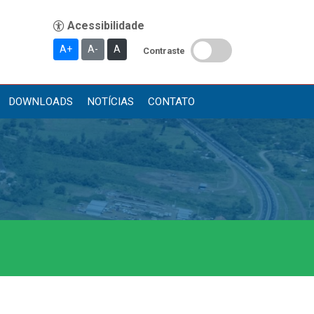
A+
A-
A
Contraste
DOWNLOADS
NOTÍCIAS
CONTATO
Publicações
Diário Oficial (Novo)
Diário Oficial (Até 30/04)
Recursos Humanos
Processo Seletivo
Seletivo Simplificado
Concursos