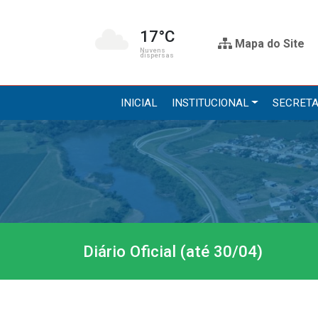
17°C
Mapa do Site
Nuvens
dispersas
INICIAL
INSTITUCIONAL
SECRETA
Institucional
Secre
A Prefeitura
Administr
Gabinete do Prefeito
Agricultur
Gabinete do Vice-prefeito
Assistênci
Diário Oficial (até 30/04)
História do Município
Educação, 
Símbolos Oficiais
Obras
Estrutura Organizacional
Saúde