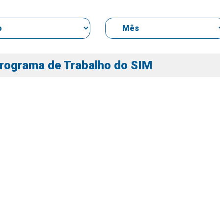
rograma de Trabalho do SIM
s
s
ial