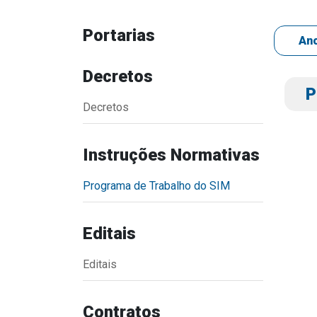
Portarias
Decretos
P
Decretos
Instruções Normativas
Transparência
Outro
Programa de Trabalho do SIM
Portal da Transparência
Download
Radar da Transparência
Notícias
Editais
Cespro
Contato
Página Inic
Editais
Contratos