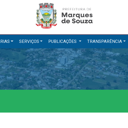
RIAS
SERVIÇOS
PUBLICAÇÕES
TRANSPARÊNCIA
tarias
Serviços
ação
IPTU 2026
a e Meio Ambiente
Nota Fiscal Eletrônica
a Social
Ouvidoria
Cultura, Desporto e Turismo
Portal do Cidadão
Portal do Servidor