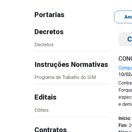
Portarias
Decretos
C
Decretos
CONC
Instruções Normativas
Compar
Transparência
Outro
10/02
Programa de Trabalho do SIM
Portal da Transparência
Download
Contra
Radar da Transparência
Notícias
Forque
Editais
especi
Cespro
Contato
e dem
Página Inic
Editais
Início:
Fim:
2
Contratos