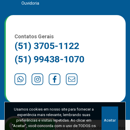
Ouvidoria
Contatos Gerais
(51) 3705-1122
(51) 99438-1070
Usamos cookies em nosso site para fornecer a
experiência mais relevante, lembrando suas
preferências e visitas repetidas. Ao clicar em
Aceitar
“Aceitar”, você concorda com o uso de TODOS os
Prefeitura de Marques de Souza RS © 2025 - Todos os direitos