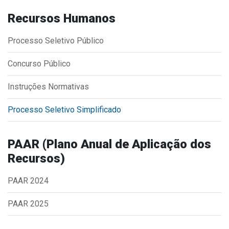
Concursos
Recursos Humanos
Instruções Normativas
Licitações
Processo Seletivo Público
Dispensas e Inexigibilidades
Concurso Público
Chamamentos Públicos
Leis, Decretos e Portarias
Instruções Normativas
Processo Seletivo Simplificado
Transparência
PAAR (Plano Anual de Aplicação dos
Recursos)
Portal da Transparência
Radar da Transparência
PAAR 2024
Cespro
PAAR 2025