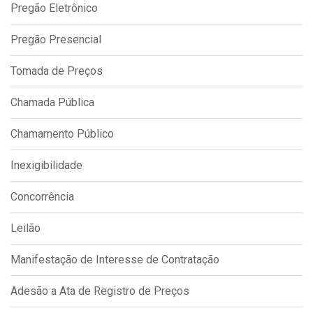
Pregão Eletrônico
IPTU 2026
Nota Fiscal Eletrônica
Pregão Presencial
Ouvidoria
Tomada de Preços
Portal do Cidadão
Chamada Pública
Portal do Servidor
Chamamento Público
Inexigibilidade
Publicações
Concorrência
Diário Oficial (Novo)
Diário Oficial (Até 30/04)
Leilão
Recursos Humanos
Manifestação de Interesse de Contratação
Processo Seletivo
Adesão a Ata de Registro de Preços
Seletivo Simplificado