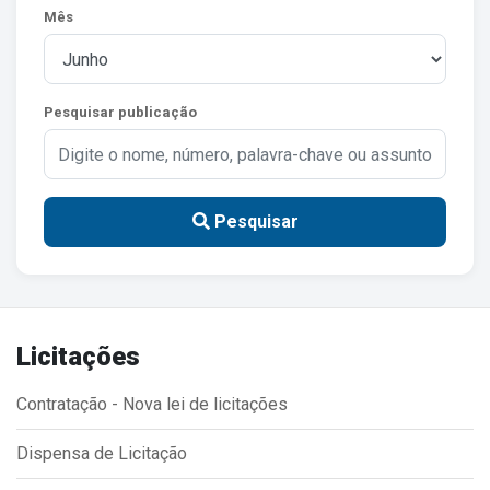
Mês
Estrutura Organizacional
Pesquisar publicação
Secretarias
Administração
Agricultura e Meio Ambiente
Pesquisar
Assistência Social
Educação, Cultura, Desporto e Turismo
Obras
Licitações
Saúde
Contratação - Nova lei de licitações
Dispensa de Licitação
Serviços