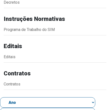
Decretos
Estrutura Organizacional
Instruções Normativas
Programa de Trabalho do SIM
Secretarias
Administração
Editais
Agricultura e Meio Ambiente
Editais
Assistência Social
Educação, Cultura, Desporto e Turismo
Contratos
Obras
Saúde
Contratos
Serviços