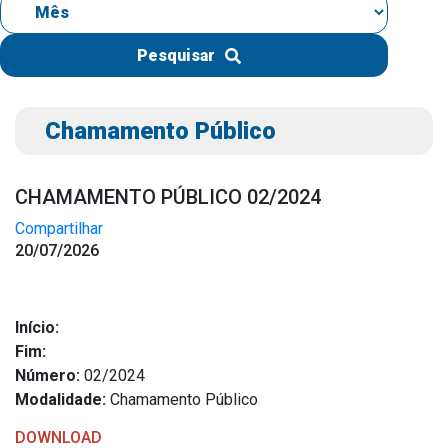
IPTU 2026
Nota Fiscal Eletrônica
Pesquisar
Ouvidoria
Portal do Cidadão
Chamamento Público
Portal do Servidor
CHAMAMENTO PÚBLICO 02/2024
Compartilhar
20/07/2026
Publicações
Diário Oficial (Novo)
Diário Oficial (Até 30/04)
Início:
Fim:
Recursos Humanos
Número:
02/2024
Processo Seletivo
Modalidade:
Chamamento Público
Seletivo Simplificado
DOWNLOAD