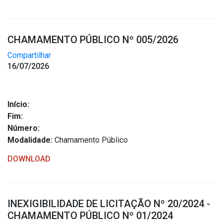
Concursos
Instruções Normativas
Licitações
CHAMAMENTO PÚBLICO Nº 005/2026
Dispensas e Inexigibilidades
Compartilhar
Chamamentos Públicos
16/07/2026
Leis, Decretos e Portarias
Início:
Fim:
Número:
Transparência
Modalidade:
Chamamento Público
Portal da Transparência
DOWNLOAD
Radar da Transparência
Cespro
INEXIGIBILIDADE DE LICITAÇÃO Nº 20/2024 -
CHAMAMENTO PÚBLICO Nº 01/2024