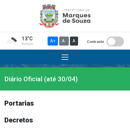
13°C
A+
A-
A
Contraste
Nublado
Diário Oficial (até 30/04)
Institucional
A Prefeitura
Gabinete do Prefeito
Portarias
Gabinete do Vice-prefeito
História do Município
Decretos
Símbolos Oficiais