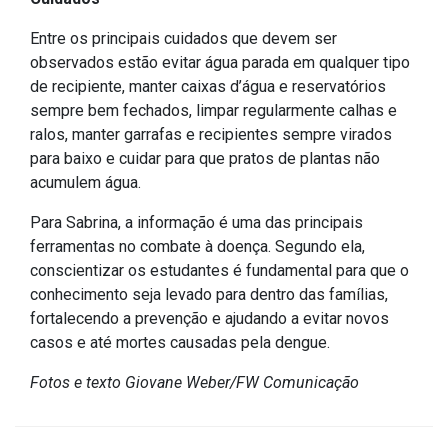
Concursos
Instruções Normativas
Entre os principais cuidados que devem ser
observados estão evitar água parada em qualquer tipo
Licitações
de recipiente, manter caixas d’água e reservatórios
Dispensas e Inexigibilidades
sempre bem fechados, limpar regularmente calhas e
Chamamentos Públicos
ralos, manter garrafas e recipientes sempre virados
para baixo e cuidar para que pratos de plantas não
Leis, Decretos e Portarias
acumulem água.
Para Sabrina, a informação é uma das principais
ferramentas no combate à doença. Segundo ela,
Transparência
conscientizar os estudantes é fundamental para que o
conhecimento seja levado para dentro das famílias,
Portal da Transparência
fortalecendo a prevenção e ajudando a evitar novos
Radar da Transparência
casos e até mortes causadas pela dengue.
Cespro
Fotos e texto Giovane Weber/FW Comunicação