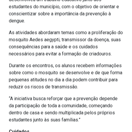
estudantes do município, com o objetivo de orientar e
IPTU 2026
conscientizar sobre a importância da prevenção à
Nota Fiscal Eletrônica
dengue.
Ouvidoria
As atividades abordaram temas como a proliferação do
Portal do Cidadão
mosquito Aedes aegypti, transmissor da doença, suas
Portal do Servidor
consequências para a saúde e os cuidados
necessários para evitar a formação de criadouros.
Durante os encontros, os alunos recebem informações
sobre como o mosquito se desenvolve e de que forma
Publicações
pequenas atitudes no dia a dia podem contribuir para
Diário Oficial (Novo)
reduzir os riscos de transmissão.
Diário Oficial (Até 30/04)
“A iniciativa busca reforçar que a prevenção depende
Recursos Humanos
da participação de toda a comunidade, começando
dentro de casa e sendo multiplicada pelos próprios
Processo Seletivo
estudantes junto às suas famílias.”
Seletivo Simplificado
Cuidados