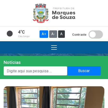
4°C
A+
A-
A
Contraste
Céu limpo
Notícias
Institucional
Buscar
A Prefeitura
Gabinete do Prefeito
Gabinete do Vice-prefeito
História do Município
Símbolos Oficiais