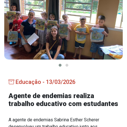
Estrutura Organizacional
Secretarias
Administração
Agricultura e Meio Ambiente
Assistência Social
Educação, Cultura, Desporto e Turismo
Educação - 13/03/2026
Obras
Saúde
Agente de endemias realiza
trabalho educativo com estudantes
A agente de endemias Sabrina Esther Scherer
Serviços
desenvolveu um trabalho educativo junto aos