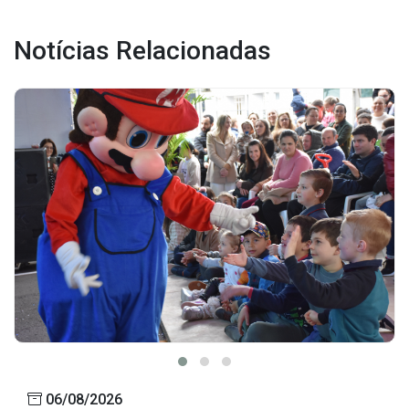
Outros
Notícias Relacionadas
Downloads
Notícias
Contato
Página Inicial
06/08/2026