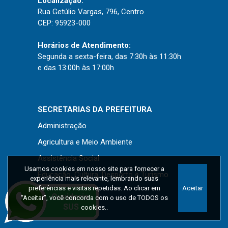
Localização:
Rua Getúlio Vargas, 796, Centro
CEP: 95923-000
Horários de Atendimento:
Segunda a sexta-feira, das 7:30h às 11:30h
e das 13:00h às 17:00h
SECRETARIAS DA PREFEITURA
Administração
Agricultura e Meio Ambiente
Assistência Social
Usamos cookies em nosso site para fornecer a
Educação, Cultura, Desporto e Turismo
experiência mais relevante, lembrando suas
preferências e visitas repetidas. Ao clicar em
Aceitar
Obras
“Aceitar”, você concorda com o uso de TODOS os
Saúde
cookies..