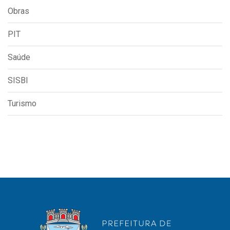
Obras
PIT
Saúde
SISBI
Turismo
Usamos cookies em nosso site para fornecer a
experiência mais relevante, lembrando suas
preferências e visitas repetidas. Ao clicar em
Aceitar
“Aceitar”, você concorda com o uso de TODOS os
cookies..