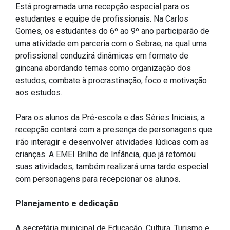
Concursos
Está programada uma recepção especial para os
estudantes e equipe de profissionais. Na Carlos
Instruções Normativas
Gomes, os estudantes do 6º ao 9º ano participarão de
Licitações
uma atividade em parceria com o Sebrae, na qual uma
Dispensas e Inexigibilidades
profissional conduzirá dinâmicas em formato de
gincana abordando temas como organização dos
Chamamentos Públicos
estudos, combate à procrastinação, foco e motivação
Leis, Decretos e Portarias
aos estudos.
Para os alunos da Pré-escola e das Séries Iniciais, a
recepção contará com a presença de personagens que
Transparência
irão interagir e desenvolver atividades lúdicas com as
crianças. A EMEI Brilho de Infância, que já retomou
Portal da Transparência
suas atividades, também realizará uma tarde especial
Radar da Transparência
com personagens para recepcionar os alunos.
Cespro
Planejamento e dedicação
A secretária municipal de Educação, Cultura, Turismo e