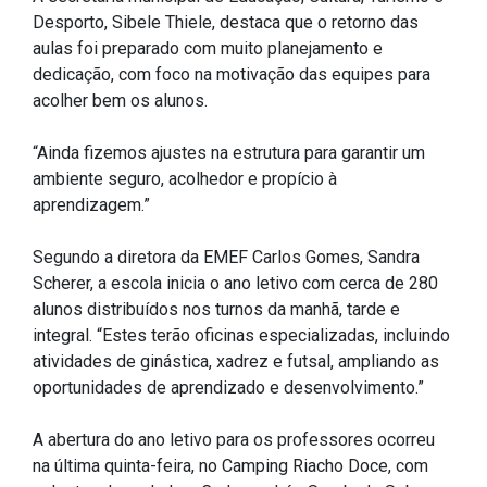
Desporto, Sibele Thiele, destaca que o retorno das
Outros
aulas foi preparado com muito planejamento e
dedicação, com foco na motivação das equipes para
Downloads
acolher bem os alunos.
Notícias
Contato
“Ainda fizemos ajustes na estrutura para garantir um
ambiente seguro, acolhedor e propício à
Página Inicial
aprendizagem.”
Segundo a diretora da EMEF Carlos Gomes, Sandra
Scherer, a escola inicia o ano letivo com cerca de 280
alunos distribuídos nos turnos da manhã, tarde e
integral. “Estes terão oficinas especializadas, incluindo
atividades de ginástica, xadrez e futsal, ampliando as
oportunidades de aprendizado e desenvolvimento.”
A abertura do ano letivo para os professores ocorreu
na última quinta-feira, no Camping Riacho Doce, com
palestra show de Iara Cadore e Léo Sperb, do Sebrae.