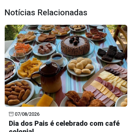
Concursos
Notícias Relacionadas
Instruções Normativas
Licitações
Dispensas e Inexigibilidades
Chamamentos Públicos
Leis, Decretos e Portarias
Transparência
Portal da Transparência
Radar da Transparência
Cespro
07/08/2026
Dia dos Pais é celebrado com café
colonial