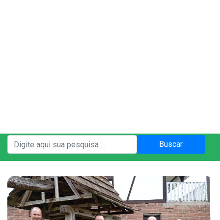
5°C
A+
A-
A
Contraste
Céu limpo
Notícias
Institucional
Buscar
A Prefeitura
Gabinete do Prefeito
Gabinete do Vice-prefeito
História do Município
Símbolos Oficiais