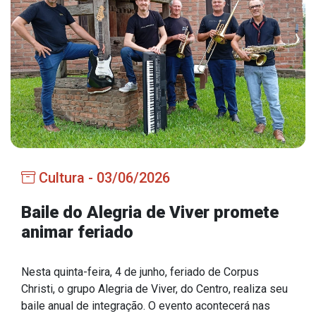
Estrutura Organizacional
Secretarias
Administração
Agricultura e Meio Ambiente
Assistência Social
Cultura - 03/06/2026
Educação, Cultura, Desporto e Turismo
Obras
Baile do Alegria de Viver promete
animar feriado
Saúde
Nesta quinta-feira, 4 de junho, feriado de Corpus
Christi, o grupo Alegria de Viver, do Centro, realiza seu
Serviços
baile anual de integração. O evento acontecerá nas