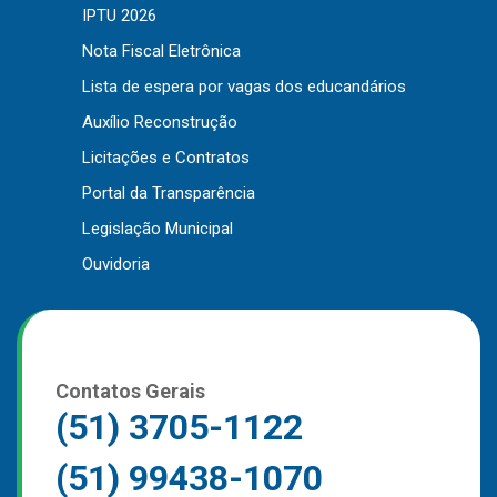
IPTU 2026
Nota Fiscal Eletrônica
Lista de espera por vagas dos educandários
Auxílio Reconstrução
Licitações e Contratos
Portal da Transparência
Legislação Municipal
Ouvidoria
Usamos cookies em nosso site para fornecer a
Contatos Gerais
experiência mais relevante, lembrando suas
preferências e visitas repetidas. Ao clicar em
Aceitar
(51) 3705-1122
“Aceitar”, você concorda com o uso de TODOS os
cookies..
(51) 99438-1070