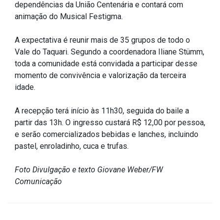
dependências da União Centenária e contará com
IPTU 2026
animação do Musical Festigma.
Nota Fiscal Eletrônica
A expectativa é reunir mais de 35 grupos de todo o
Ouvidoria
Vale do Taquari. Segundo a coordenadora Iliane Stümm,
Portal do Cidadão
toda a comunidade está convidada a participar desse
Portal do Servidor
momento de convivência e valorização da terceira
idade.
A recepção terá início às 11h30, seguida do baile a
partir das 13h. O ingresso custará R$ 12,00 por pessoa,
Publicações
e serão comercializados bebidas e lanches, incluindo
Diário Oficial (Novo)
pastel, enroladinho, cuca e trufas.
Diário Oficial (Até 30/04)
Foto Divulgação e texto Giovane Weber/FW
Recursos Humanos
Comunicação
Processo Seletivo
Seletivo Simplificado