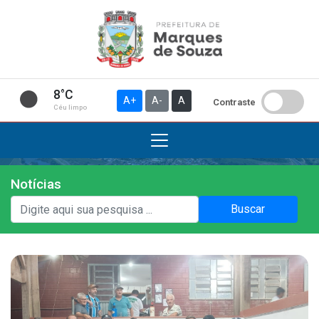
8°C
A+
A-
A
Contraste
Céu limpo
Notícias
Institucional
Buscar
A Prefeitura
Gabinete do Prefeito
Gabinete do Vice-prefeito
História do Município
Símbolos Oficiais