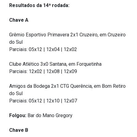
Concursos
Resultados da 14ª rodada:
Instruções Normativas
Chave A
Licitações
Dispensas e Inexigibilidades
Grêmio Esportivo Primavera 2x1 Cruzeiro, em Cruzeiro
Chamamentos Públicos
do Sul
Parciais: 05x12 | 12x04 | 12x02
Leis, Decretos e Portarias
Clube Atlético 3x0 Santana, em Forquetinha
Parciais: 12x02 | 12x08 | 12x09
Transparência
Amigos da Bodega 2x1 CTG Querência, em Bom Retiro
do Sul
Portal da Transparência
Parciais: 05x12 | 12x10 | 12x07
Radar da Transparência
Cespro
Folgou:
Bar do Mano Gregory
Chave B