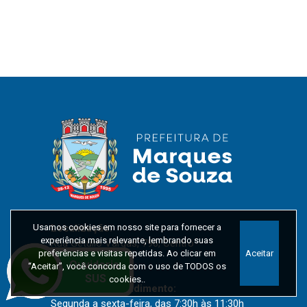
Usamos cookies em nosso site para fornecer a
Localização:
experiência mais relevante, lembrando suas
Rua Getúlio Vargas, 796, Centro
preferências e visitas repetidas. Ao clicar em
Aceitar
CEP: 95923-000
“Aceitar”, você concorda com o uso de TODOS os
cookies..
Horários de Atendimento:
Segunda a sexta-feira, das 7:30h às 11:30h