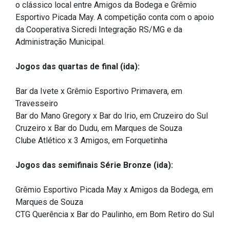
o clássico local entre Amigos da Bodega e Grêmio
IPTU 2026
Esportivo Picada May. A competição conta com o apoio
Nota Fiscal Eletrônica
da Cooperativa Sicredi Integração RS/MG e da
Administração Municipal.
Ouvidoria
Portal do Cidadão
Jogos das quartas de final (ida):
Portal do Servidor
Bar da Ivete x Grêmio Esportivo Primavera, em
Travesseiro
Bar do Mano Gregory x Bar do Irio, em Cruzeiro do Sul
Cruzeiro x Bar do Dudu, em Marques de Souza
Publicações
Clube Atlético x 3 Amigos, em Forquetinha
Diário Oficial (Novo)
Jogos das semifinais Série Bronze (ida):
Diário Oficial (Até 30/04)
Recursos Humanos
Grêmio Esportivo Picada May x Amigos da Bodega, em
Processo Seletivo
Marques de Souza
CTG Querência x Bar do Paulinho, em Bom Retiro do Sul
Seletivo Simplificado