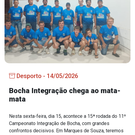
Estrutura Organizacional
Secretarias
Administração
Agricultura e Meio Ambiente
Assistência Social
Desporto - 14/05/2026
Educação, Cultura, Desporto e Turismo
Obras
Bocha Integração chega ao mata-
mata
Saúde
Nesta sexta-feira, dia 15, acontece a 15ª rodada do 11º
Campeonato Integração de Bocha, com grandes
Serviços
confrontos decisivos. Em Marques de Souza, teremos